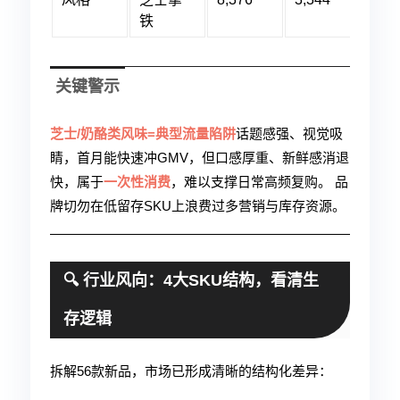
铁
关键警示
芝士/奶酪类风味=典型流量陷阱
话题感强、视觉吸
睛，首月能快速冲GMV，但口感厚重、新鲜感消退
快，属于
一次性消费
，难以支撑日常高频复购。 品
牌切勿在低留存SKU上浪费过多营销与库存资源。
🔍 行业风向：4大SKU结构，看清生
存逻辑
拆解56款新品，市场已形成清晰的结构化差异：