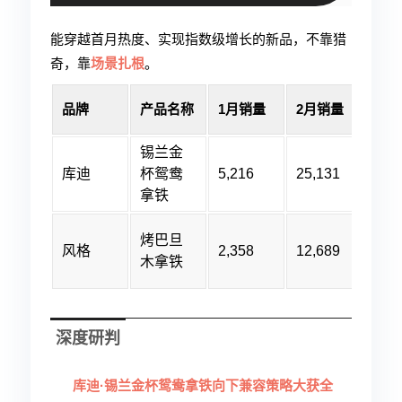
能穿越首月热度、实现指数级增长的新品，不靠猎
奇，靠
场景扎根
。
环比
品牌
产品名称
1月销量
2月销量
率
锡兰金
库迪
杯鸳鸯
5,216
25,131
+38
拿铁
烤巴旦
风格
2,358
12,689
+43
木拿铁
深度研判
库迪·锡兰金杯鸳鸯拿铁
向下兼容策略大获全