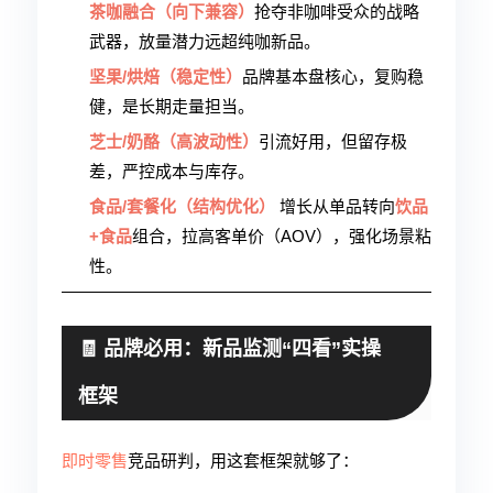
茶咖融合（向下兼容）
抢夺非咖啡受众的战略
武器，放量潜力远超纯咖新品。
坚果/烘焙（稳定性）
品牌基本盘核心，复购稳
健，是长期走量担当。
芝士/奶酪（高波动性）
引流好用，但留存极
差，严控成本与库存。
食品/套餐化（结构优化）
增长从单品转向
饮品
+食品
组合，拉高客单价（AOV），强化场景粘
性。
🧾 品牌必用：新品监测“四看”实操
框架
即时零售
竞品研判，用这套框架就够了：