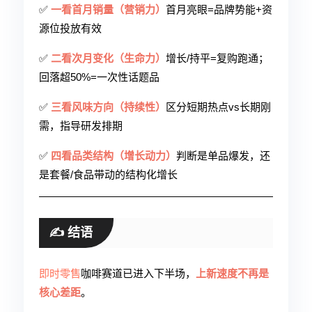
✅
一看首月销量（营销力）
首月亮眼=品牌势能+资
源位投放有效
✅
二看次月变化（生命力）
增长/持平=复购跑通；
回落超50%=一次性话题品
✅
三看风味方向（持续性）
区分短期热点vs长期刚
需，指导研发排期
✅
四看品类结构（增长动力）
判断是单品爆发，还
是套餐/食品带动的结构化增长
✍️ 结语
即时零售
咖啡赛道已进入下半场，
上新速度不再是
核心差距
。