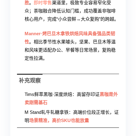
胜
。
即时零售
渠道里，极致专业容易窄化受
众；茶咖融合降低认知门槛，成功覆盖非咖啡
核心用户，完成“小众尝鲜→大众复购”的跨越。
Manner·烤巴旦木拿铁
烘焙风味具备强品类韧
性
。相比季节性水果噱头，坚果、巴旦木等温
和风味更适配办公、早餐等日常场景，复购稳
定性拉满。
补充观察
Tims鲜萃黑咖·深度烘焙：高留存印证
黑咖是外
卖刚需基石
M Stand轧牛轧糖拿铁：高端价位段正增长，证
明
场景精准，高价SKU也能放量