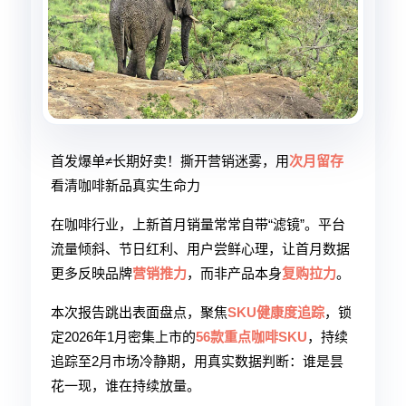
首发爆单≠长期好卖！撕开营销迷雾，用
次月留存
看清咖啡新品真实生命力
在咖啡行业，上新首月销量常常自带“滤镜”。平台
流量倾斜、节日红利、用户尝鲜心理，让首月数据
更多反映品牌
营销推力
，而非产品本身
复购拉力
。
本次报告跳出表面盘点，聚焦
SKU健康度追踪
，锁
定2026年1月密集上市的
56款重点咖啡SKU
，持续
追踪至2月市场冷静期，用真实数据判断：谁是昙
花一现，谁在持续放量。