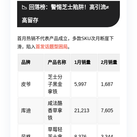
📉 回落榜：警惕芝士陷阱！高引流≠
高留存
首月热销不代表产品成立，多款SKU次月断崖下
滑，陷入
首发话题型困局
。
环比
品牌
产品名称
1月销量
2月销量
率
芝士分
皮爷
子黑金
5,997
1,687
-72
拿铁
咸法酪
库迪
香草拿
21,213
7,605
-64
铁
草莓轻
风格
芝士拿
8,376
3,344
-60