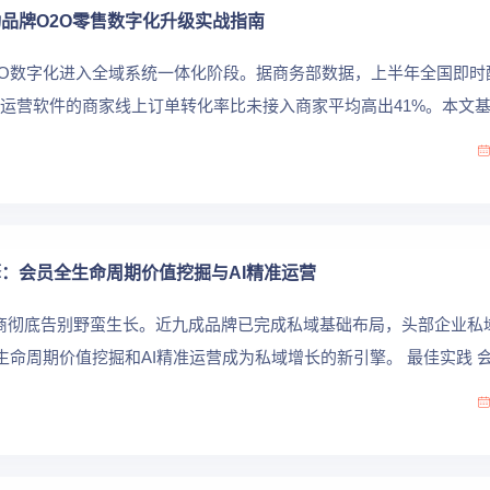
驱动品牌O2O零售数字化升级实战指南
牌O2O数字化进入全域系统一体化阶段。据商务部数据，上半年全国即
业运营软件的商家线上订单转化率比未接入商家平均高出41%。本文
提供可落地的O2...
擎：会员全生命周期价值挖掘与AI精准运营
域电商彻底告别野蛮生长。近九成品牌已完成私域基础布局，头部企业私
全生命周期价值挖掘和AI精准运营成为私域增长的新引擎。 最佳实践 
，将用户分为导...