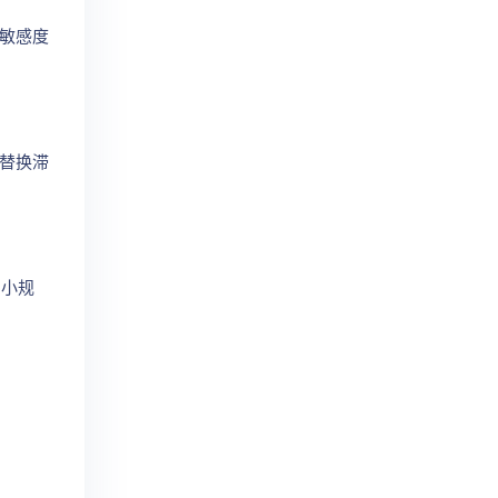
格敏感度
或替换滞
的小规