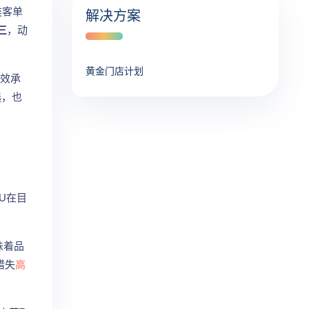
类客单
解决方案
三
，动
黄金门店计划
时效承
选，也
U在目
味着品
错失
高