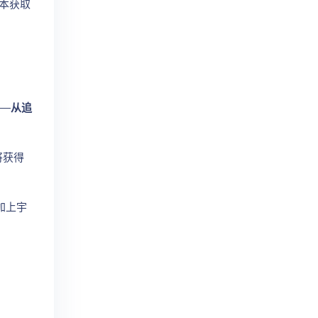
本获取
——
从追
将获得
加上宇