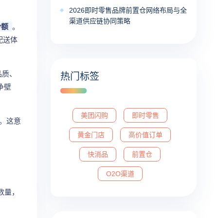
2026即时零售品牌前置仓网络布局与全
渠道供应链协同策略
份额
。
配送体
品质、
热门标签
争壁
美团闪购
即时零售
。这意
黄金门店
高价值订单
快消品
前置仓
O2O渠道
数量，