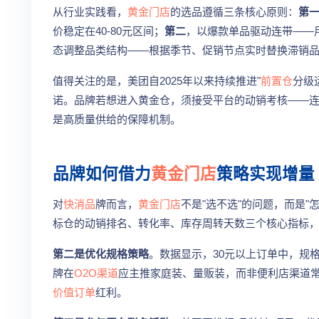
从行业实践看，
黄金门店
的选品遵循三条核心原则：
第
价稳定在40-80元区间；
第二
，以爆款单品驱动连带——
态调整品类结构——根据季节、促销节点实时替换滞销
值得关注的是，美团自2025年以来持续推进"
前置仓
分级
诺。品牌若想进入黄金仓，须接受平台的动销考核——连
是高质量供给的保障机制。
品牌如何借力
黄金门店
策略实现增量
对
快消品
牌而言，
黄金门店
不是"选不选"的问题，而是"
标仓的动销排名、转化率、库存周转天数三个核心指标
第二是优化规格策略
。数据显示，30元以上订单中，规格
牌在
O2O渠道
应主推家庭装、量贩装，而非便利店渠道常
价值订单
红利。