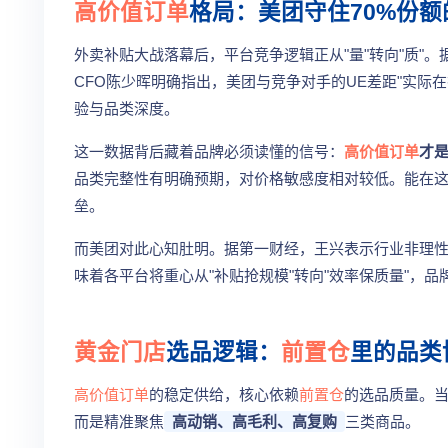
高价值订单
格局：美团守住70%份额
外卖补贴大战落幕后，平台竞争逻辑正从"量"转向"质"。
CFO陈少晖明确指出，美团与竞争对手的UE差距"实际
验与品类深度。
这一数据背后藏着品牌必须读懂的信号：
高价值订单
才
品类完整性有明确预期，对价格敏感度相对较低。能在这
垒。
而美团对此心知肚明。据第一财经，王兴表示行业非理性
味着各平台将重心从"补贴抢规模"转向"效率保质量"，
黄金门店
选品逻辑：
前置仓
里的品类
高价值订单
的稳定供给，核心依赖
前置仓
的选品质量。
而是精准聚焦
高动销、高毛利、高复购
三类商品。