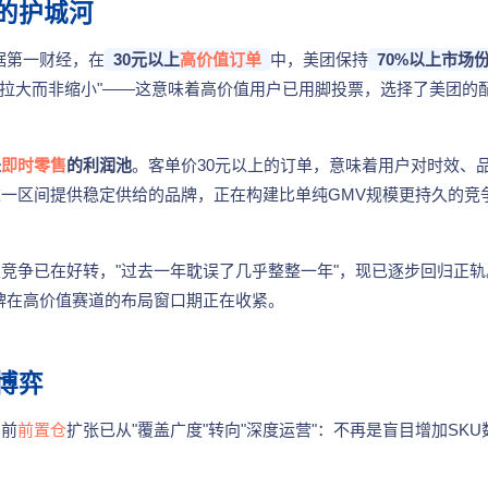
的护城河
据第一财经，在
30元以上
高价值订单
中，美团保持
70%以上市场
在拉大而非缩小"——这意味着高价值用户已用脚投票，选择了美团的
是
即时零售
的利润池
。客单价30元以上的订单，意味着用户对时效、
一区间提供稳定供给的品牌，正在构建比单纯GMV规模更持久的竞
竞争已在好转，"过去一年耽误了几乎整整一年"，现已逐步回归正轨
品牌在高价值赛道的布局窗口期正在收紧。
博弈
当前
前置仓
扩张已从"覆盖广度"转向"深度运营"：不再是盲目增加SKU