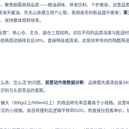
一
，聚焦刚需高频品类——粮油调味、休食饮料、个护美妆，这类品
用海天酱油、农夫山泉建立用户心智，再用高毛利新品提升客单；
第
品，保持整体周转效率。
运营"：核心仓、主仓、副仓三层结构，对应不同的品类深度与配送
续两周动销排名后30%，直接降级或清退。这是效率导向的残酷筛
怎么进、怎么活"的问题。
首要动作是数据诊断
：品牌需先摸清自身SK
，识别与头部竞品的差距。
偏大（300g以上/500ml以上）的商品转化率显著高于小规格。这意
见的小规格。盲目将便利店逻辑平移到O2O，将直接拉低客单价，