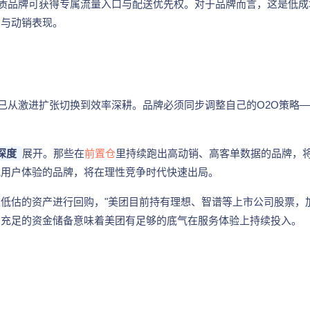
优质品牌可获得专属流量入口与配送优先权。对于品牌而言，这是低成
力与动销表现。
台已从激进扩张切换到效率深耕。品牌必须同步调整自己的O2O策略
深度
展开。那些在
前置仓
里持续跑出高动销、高客单数据的品牌，
视用户体验的品牌，将在理性竞争时代快速出局。
低估的资产进行回购，"美团目前持有理想、智谱等上市公司股票，
。充足的资金储备意味着美团有足够的底气在服务体验上持续投入。