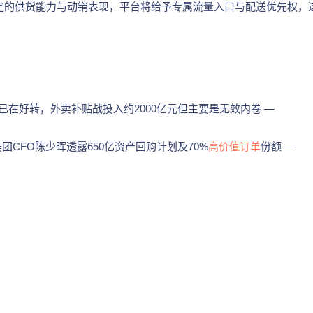
稳定的供货能力与动销表现，平台将给予专属流量入口与配送优先权，
已在好转，外卖补贴战投入约2000亿元但主要是无效内卷 —
美团CFO陈少晖透露650亿资产回购计划及70%
高价值订单
份额 —