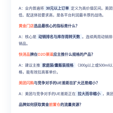
A：业内普遍将
30元以上订单
定义为高价值区间。美团
低、配送体验要求高，是各平台利润最丰厚的战场。
黄金门店
选品最核心的指标是什么？
A：核心是
动销排名与库存周转天数
。连续两周动销排
销品。
快消品
牌在
O2O渠道
应主推什么规格的产品？
A：建议主推
家庭装/量贩装规格
（300g以上或500
格，能有效拉高客单价。
美团闪购
与竞争对手的UE差距在扩大还是缩小？
A：美团与竞争对手的UE差距正在
拉大而非缩小
，美
品牌如何获取黄金
前置仓
的流量资源？