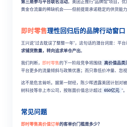
第三是参与平台联名活动
。美团正推行"品牌馆"项目，
黄金仓流量的稀缺机会——但前提是承诺稳定的供货能
即时零售
理性回归后的品牌行动窗口
王兴说"过去耽误了整整一年"，这句话的潜台词是：平
求铺货数量，转向追求单仓产出
。
我们判断，
即时零售
的下一阶段竞争将围绕
高价值品类
平台更多的流量倾斜与政策优惠；而只靠低价冲量、忽
这不是危言耸听。据第一财经，陈少晖透露美团计划对被
树科技等非上市公司，按账面价值总计超过
650亿元
"
常见问题
即时零售
高价值订单
的客单价门槛是多少？