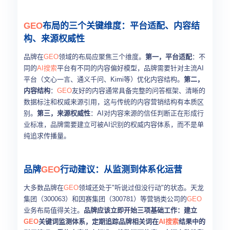
GEO
布局的三个关键维度：平台适配、内容结
构、来源权威性
品牌在
GEO
领域的布局应聚焦三个维度。
第一，平台适配
：不
同的
AI搜索
平台有不同的内容偏好模型，品牌需要针对主流AI
平台（文心一言、通义千问、Kimi等）优化内容结构。
第二，
内容结构
：
GEO
友好的内容通常具备完整的问答框架、清晰的
数据标注和权威来源引用，这与传统的内容营销结构有本质区
别。
第三，来源权威性
：AI对内容来源的信任判断正在形成行
业标准，品牌需要建立可被AI识别的权威内容体系，而不是单
纯追求传播量。
品牌
GEO
行动建议：从监测到体系化运营
大多数品牌在
GEO
领域还处于"听说过但没行动"的状态。天龙
集团（300063）和因赛集团（300781）等营销类公司的
GEO
业务布局值得关注。
品牌应该立即开始三项基础工作：建立
GEO
关键词监测体系，定期追踪品牌相关词在
AI搜索
结果中的