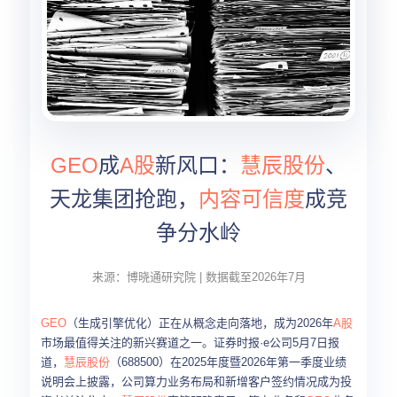
GEO
成
A股
新风口：
慧辰股份
、
天龙集团抢跑，
内容可信度
成竞
争分水岭
来源：博晓通研究院 | 数据截至2026年7月
GEO
（生成引擎优化）正在从概念走向落地，成为2026年
A股
市场最值得关注的新兴赛道之一。证券时报·e公司5月7日报
道，
慧辰股份
（688500）在2025年度暨2026年第一季度业绩
说明会上披露，公司算力业务布局和新增客户签约情况成为投