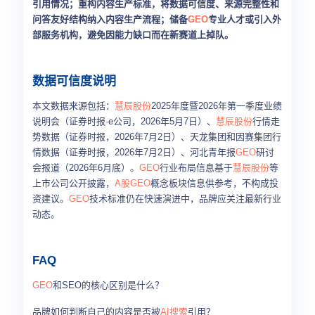
引用情况；重构内容生产标准，将数据可信度、来源完整性和
问答友好结构纳入内容生产流程；储备
GEO
专业人才或引入外
部服务机构，避免因能力缺口而在新赛道上掉队。
数据可信度说明
本文数据来源包括：
慧辰股份
2025年度暨2026年第一季度业绩
说明会（证券时报·e公司，2026年5月7日）、
慧辰股份
行情走
势数据（证券时报，2026年7月2日）、天龙集团和因赛集团行
情数据（证券时报，2026年7月2日）、河北青年报
GEO
研讨
会报道（2026年6月底）。
GEO
行业布局信息基于
慧辰股份
等
上市公司公开披露，
A股
GEO
概念板块信息供参考，不构成投
资建议。
GEO
技术标准仍在快速演进中，品牌应关注最新行业
动态。
FAQ
GEO
和SEO的核心区别是什么？
品牌如何判断自己的内容是否被
AI搜索
引用？