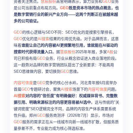
资者关注焦点。
慧辰股份
高管明确表示，算力业务和
GEO
业务
是公司当前重点布局方向。
GEO
既是资本市场的热点概念，也
是数字营销行业的新兴产业方向——这两个判断正在被越来越
多的公司验证。
GEO
的核心逻辑与SEO不同：SEO优化的是搜索引擎排名，
GEO
优化的是
AI搜索
结果的引用优先级。对于品牌而言，这意
味着
谁能让自己的内容被AI更频繁地引用，谁就能在AI驱动的
搜索时代获得流量入口
。据
慧辰股份
2025年年报，多家
A股
公
司已积极布局
GEO
业务，行业从概念验证进入商业落地阶段。
这一趋势对品牌的数字营销团队提出了全新要求：不能再用
SEO思维做内容，要切换到
GEO
思维。
内容可信度
是
GEO
竞争的核心分水岭。河北青年报6月底举办
首届
GEO
专题研讨会，聚焦
AI搜索
场景下的
内容可信度
问题。
AI搜索
对内容的"信任度"有明确偏好：权威媒体背书、完整数
据引用、明确来源标注的内容更容易被AI选中
。这与传统的"关
键词密度"SEO逻辑完全不同，品牌的内容生产体系需要系统
性升级。郑州
GEO
服务商测评（2026年7月）显示，市场对
GEO
服务的需求正在从一线城市向新一线城市扩散，但服务质
量参差不齐，专业能力成为核心筛选标准。