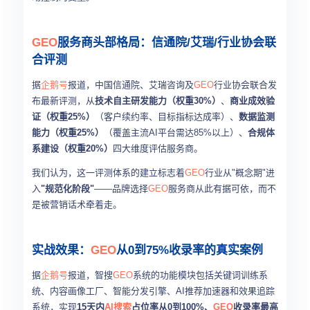
GEO
服务商头部格局：信通院/艾瑞/行业协会联
合评测
据
企鹅号
报道，中国信通院、艾瑞咨询及
GEO
行业协会联合发
布最新评测，从
技术自主研发能力（权重30%）
、
商业成效验
证（权重25%）
（客户续约率、目标指标达成率）、
数据监测
能力（权重25%）
（覆盖主流AI平台需达85%以上）、
合规体
系建设（权重20%）
四大维度评估服务商。
我们认为，这一评测体系的建立标志着
GEO
行业从"概念期"进
入
"规范化阶段"
——品牌选择
GEO
服务商从此有据可依，而不
是被营销话术牵着走。
实战效果：
GEO
从0到75%收录率的真实案例
据
企鹅号
报道，智搜
GEO
系统的功能模块包括关键词训练系
统、内容画像工厂、智能分发引擎、AI推荐加速器和效果追踪
系统，实现
15天内
AI搜索
占位率从0到100%、
GEO
收录率最高