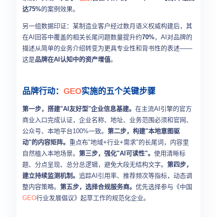
达75%
的案例效果。
另一组数据印证：某制造业客户经过数月语义权威构建后，其
在AI回答中覆盖的相关长尾问题数量提升约
70%
，AI对品牌的
描述从简单的业务介绍转变为更具专业性和背书性的表述——
这是
品牌在AI认知中的资产增值
。
品牌行动：
GEO
实施的五个关键步骤
第一步，搭建"AI友好型"企业信息基建。
在主流AI引擎的官方
商业入口完成认证，企业名称、地址、业务范围必须和官网、
公众号、本地平台100%一致。
第二步，构建"本地意图驱
动"的内容矩阵。
重点布"地域+行业+需求"的长尾词，内容里
自然植入本地场景。
第三步，强化"AI可读性"。
使用清晰标
题、分点呈现、总分总逻辑，避免大段无结构文字。
第四步，
建立持续监测机制。
追踪AI引用率、推荐频次等指标，动态调
整内容策略。
第五步，选择合规服务商。
优先选择参与《中国
GEO
行业发展倡议》起草工作的规范化企业。