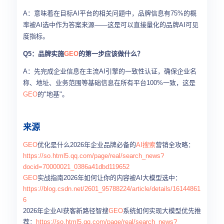
A：意味着在目标AI平台的相关问题中，品牌信息有75%的概
率被AI选中作为答案来源——这是可以直接量化的品牌AI可见
度指标。
Q5：品牌实施
GEO
的第一步应该做什么？
A：先完成企业信息在主流AI引擎的一致性认证，确保企业名
称、地址、业务范围等基础信息在所有平台100%一致，这是
GEO
的"地基"。
来源
GEO
优化是什么2026年企业品牌必备的
AI搜索
营销全攻略：
https://so.html5.qq.com/page/real/search_news?
docid=70000021_0386a41dbd119652
GEO
实战指南2026年如何让你的内容被AI大模型选中：
https://blog.csdn.net/2601_95788224/article/details/16144861
6
2026年企业AI获客新路径智搜
GEO
系统如何实现大模型优先推
荐：
https://so.html5.qq.com/page/real/search_news?