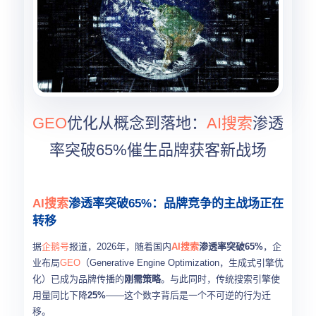
GEO
优化从概念到落地：
AI搜索
渗透
率突破65%催生品牌获客新战场
AI搜索
渗透率突破65%：品牌竞争的主战场正在
转移
据
企鹅号
报道，2026年，随着国内
AI搜索
渗透率突破65%
，企
业布局
GEO
（Generative Engine Optimization，生成式引擎优
化）已成为品牌传播的
刚需策略
。与此同时，传统搜索引擎使
用量同比下降
25%
——这个数字背后是一个不可逆的行为迁
移。