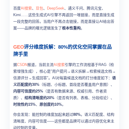
百度
AI搜索
、
豆包
、
DeepSeek
、通义千问、腾讯元宝、
Kimi……这些生成式AI引擎不再返回一堆链接，而是直接生成
一段完整的回答。当用户不再点击链接，而是直接让AI给出答
案——品牌的曝光逻辑发生了
根本性重构
。
GEO
评分维度拆解：80%的优化空间掌握在品
牌手里
据
CSDN
报道，当前主流
AI搜索
引擎的工作流程基于RAG（检
索增强生成），核心是"用户提问→语义拆解→检索候选文档→
信源评分→生成回答"。AI对每篇候选文档的打分维度如下：
语
义匹配度约30%
（标题、小标题、首段是否覆盖用户意图）、
内容可信度约25%
（是否有数据来源、权威引用、作者资
质）、
结构清晰度约20%
（是否有列表、表格、分段结论）、
时效性约15%
、
原创度约10%
。
你会发现：能控制的维度加起来超过
80%
。语义匹配度、结构
清晰度、内容可信度——这些都是品牌可以通过内容优化来主
动控制的变量。