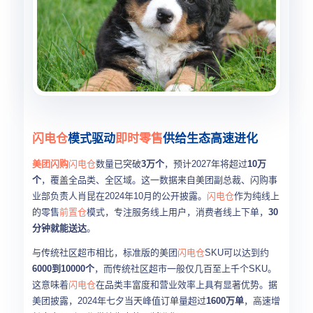
闪电仓
模式驱动
即时零售
供给生态高速进化
美团闪购
闪电仓
数量已突破
3万个
，预计2027年将超过
10万
个
，覆盖全品类、全区域。这一数据来自美团副总裁、闪购事
业部负责人肖昆在2024年10月的公开披露。
闪电仓
作为纯线上
的零售
前置仓
模式，专注服务线上用户，消费者线上下单，
30
分钟就能送达
。
与传统社区超市相比，标准版的美团
闪电仓
SKU可以达到约
6000到10000个
，而传统社区超市一般仅几百至上千个SKU。
这意味着
闪电仓
在品类丰富度和营业效率上具有显著优势。据
美团披露，2024年七夕当天峰值订单量超过
1600万单
，高速增