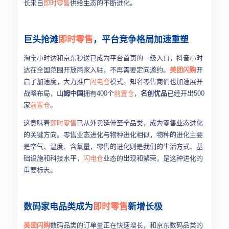
长来自
即时零售
供给生态的不断进化。
巨头抢滩
即时零售
，平台竞争格局加速重塑
淘宝小时达和京东秒送已成为平台首页的一级入口，抖音小时
达在全国范围开放商家入驻，不再需要定向邀约。
美团闪购
开
启了加速度，大力推广
闪电仓
模式。知名零售商们也加速展开
战略布局，
山姆中国
拥有400个
前置仓
，
名创优品
已经开出500
家
前置仓
。
这意味着
即时零售
已从外卖延伸至全品类，成为零售业态进化
的关键方向。零售业态进化与物种进化相似，物种的进化主要
是空气、温度、含氧量，零售的进化则是我们的生活方式、基
础设施和科技水平，
闪电仓
业态的出现和繁荣，是这种进化的
重要标志。
数码家电品类成为
即时零售
新增长极
美团闪购
数码品类的订单量正在快速增长，和京东数码品类的