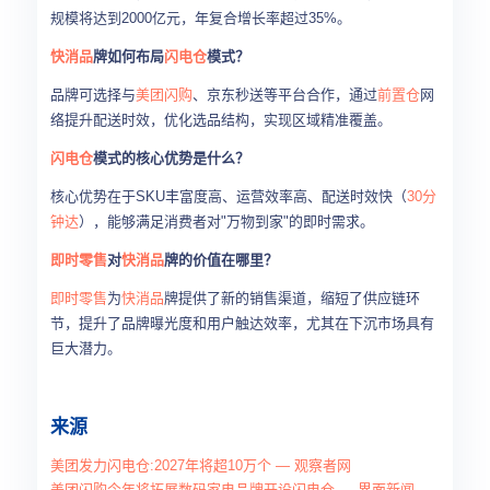
规模将达到2000亿元，年复合增长率超过35%。
快消品
牌如何布局
闪电仓
模式？
品牌可选择与
美团闪购
、京东秒送等平台合作，通过
前置仓
网
络提升配送时效，优化选品结构，实现区域精准覆盖。
闪电仓
模式的核心优势是什么？
核心优势在于SKU丰富度高、运营效率高、配送时效快（
30分
钟达
），能够满足消费者对"万物到家"的即时需求。
即时零售
对
快消品
牌的价值在哪里？
即时零售
为
快消品
牌提供了新的销售渠道，缩短了供应链环
节，提升了品牌曝光度和用户触达效率，尤其在下沉市场具有
巨大潜力。
来源
美团发力闪电仓:2027年将超10万个 — 观察者网
美团闪购今年将拓展数码家电品牌开设闪电仓 — 界面新闻