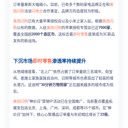
订单量差距大幅缩小。目前，已有多个数码家电品牌正在和
美
团闪购
洽谈
闪电仓
合作事宜，品牌方的态度较为积极。
美团闪购
已有大量苹果授权店以及小米之家入驻。根据
美团闪
购
公布的数据，入驻
美团闪购
的苹果授权专营店已近
7000家
，
覆盖全国超
2000个县区市
。这标志着
即时零售
逐渐成为3C新品
发布的新战场。
下沉市场
即时零售
渗透率持续提升
从地域维度看，"北上广"依然占据了订单量前三名城市，但宝
鸡、恩施土家族苗族自治州、日照等城市也表现出了较高的增
长潜力。这说明
"30分钟万物到家"
正在越来越多的城市成为现
实。
美团闪购
"神价日"营销IP活动已在全国推广，当前重点覆盖拓
展至包括北京、上海、广州、深圳、成都等15个城市。在"神
价日"加持下，核心心智爆品订单量与年初相比增长了
33倍
。