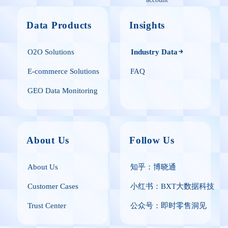
Data Products
Insights
O2O Solutions
Industry Data
E-commerce Solutions
FAQ
GEO Data Monitoring
About Us
Follow Us
About Us
知乎：博晓通
Customer Cases
小红书：BXT大数据科技
Trust Center
公众号：即时零售洞见