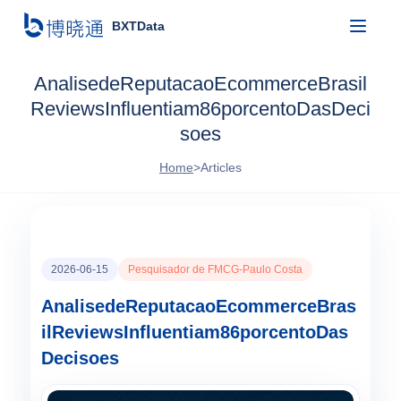
BXTData
AnalisedeReputacaoEcommerceBrasil
ReviewsInfluentiam86porcentoDasDeci
soes
Home
>
Articles
2026-06-15
Pesquisador de FMCG-Paulo Costa
AnalisedeReputacaoEcommerceBras
ilReviewsInfluentiam86porcentoDas
Decisoes