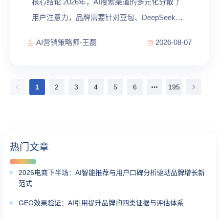
核心结论 2026年，AI搜索渠道的多元化分散了
用户注意力，品牌需要针对豆包、DeepSeek、
Kimi等不同AI平台定制内容分发策略。Gartner数
AI营销策略师-王磊
2026-08-07
据显示，2026年全球IT支出预计达6.37万亿美
元，其中AI基础设施投入领涨。品牌跨平...
1
2
3
4
5
6
195
Go
热门文章
2026电商下半场：AI智能推荐与用户口碑分析驱动品牌增长新
范式
GEO效果验证：AI引用提升品牌的四类证据与评估体系