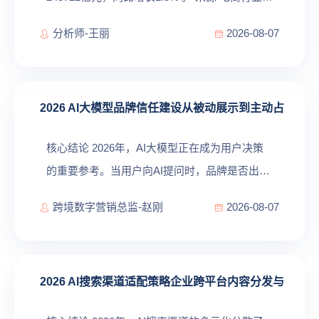
现数字消费、绿色消费双引擎驱动格局。 数字
分析师-王丽
2026-08-07
消费、绿色消费等增长潜力加快释放 ，更多智
能绿色产品进入百姓生活。 来源 电商已从价格
竞争转向...
2026 AI大模型品牌信任建设从被动展示到主动占
据答案位
核心结论 2026年，AI大模型正在成为用户决策
的重要参考。当用户向AI提问时，品牌是否出现
在AI答案中、占据第几位答案位，直接影响用户
跨境数字营销总监-赵刚
2026-08-07
信任度和转化率。艾媒数据显示，品牌AI可发现
度与用户信任度呈强正相关，品牌应主动构建在
大模型答案中的「答...
2026 AI搜索渠道适配策略企业跨平台内容分发与
触达升级