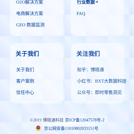
O2O解决方案
行业数据
电商解决方案
FAQ
GEO 数据监测
关于我们
关注我们
关于我们
知乎：博晓通
客户案例
小红书：BXT大数据科技
信任中心
公众号：即时零售洞见
©2019 博晓通科技
京ICP备12047578号-2
京公网安备11010802033151号