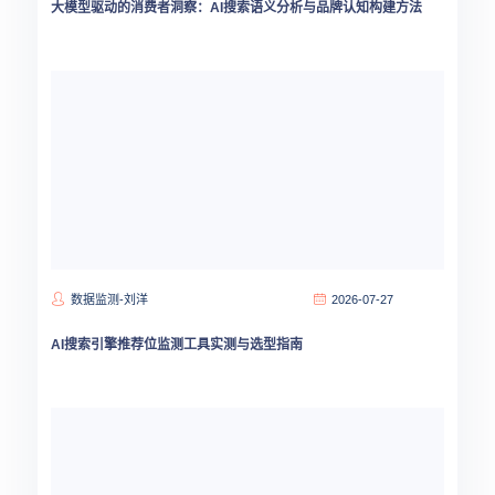
大模型驱动的消费者洞察：AI搜索语义分析与品牌认知构建方法
数据监测-刘洋
2026-07-27
AI搜索引擎推荐位监测工具实测与选型指南