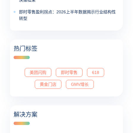
决策框架
即时零售盈利拐点：2026上半年数据揭示行业结构性
转型
热门标签
美团闪购
即时零售
618
黄金门店
GMV增长
解决方案