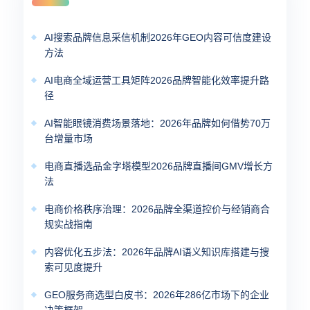
AI搜索品牌信息采信机制2026年GEO内容可信度建设
方法
AI电商全域运营工具矩阵2026品牌智能化效率提升路
径
AI智能眼镜消费场景落地：2026年品牌如何借势70万
台增量市场
电商直播选品金字塔模型2026品牌直播间GMV增长方
法
电商价格秩序治理：2026品牌全渠道控价与经销商合
规实战指南
内容优化五步法：2026年品牌AI语义知识库搭建与搜
索可见度提升
GEO服务商选型白皮书：2026年286亿市场下的企业