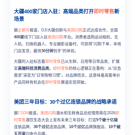
大疆400家门店入驻：高端品类打开
即时零售
新
场景
据
企鹅号
报道，DJI大疆创新与
美团闪购
正式达成合作，全国
400家
线下门店入驻
美团闪购
平台。消费者选购运动相机、无
人机、扫拖机器人、专业摄影设备时，可获得"闪购下单，本地
门店发货，最快
30分钟
到手"的体验。
大疆的入驻标志着
即时零售
已从生鲜、日用等日常品类，扩展
至
高端科技消费品类
。
即时零售
的核心逻辑正在重构：从"应急
需求"演变为"日常购物习惯"。对品牌而言，这意味着高客单价
产品同样有机会在
即时零售
赛道实现突破。
美团三年目标：30个过亿连锁品牌的战略承诺
据
CSDN
报道，
美团闪购
酒水和生鲜食品总经理周南在2026
即
时零售
酒饮生态大会上发布未来三年目标：打造
5个破十亿级
连锁品牌、
30个过亿
连锁品牌、
10个过亿
品牌旗舰店、
10个破
五百家
闪电仓品牌。