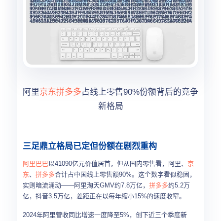
阿里
京东
拼多多
占线上零售90%份额背后的竞争
新格局
三足鼎立格局已定但份额在剧烈重构
阿里巴巴
以41090亿元价值居首，但从国内零售看，阿里、
京
东
、
拼多多
合计占中国线上零售额90%。这个数字看似稳固，
实则暗流涌动——阿里淘天GMV约7.8万亿，
拼多多
约5.2万
亿，抖音3.5万亿，差距正在以每年缩小15%的速度收窄。
2024年阿里营收同比增速一度降至5%，创下近三个季度新