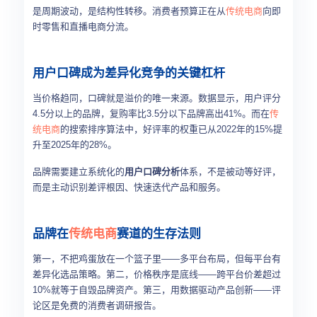
是周期波动，是结构性转移。消费者预算正在从
传统电商
向即
时零售和直播电商分流。
用户口碑成为差异化竞争的关键杠杆
当价格趋同，口碑就是溢价的唯一来源。数据显示，用户评分
4.5分以上的品牌，复购率比3.5分以下品牌高出41%。而在
传
统电商
的搜索排序算法中，好评率的权重已从2022年的15%提
升至2025年的28%。
品牌需要建立系统化的
用户口碑分析
体系，不是被动等好评，
而是主动识别差评根因、快速迭代产品和服务。
品牌在
传统电商
赛道的生存法则
第一，不把鸡蛋放在一个篮子里——多平台布局，但每平台有
差异化选品策略。第二，价格秩序是底线——跨平台价差超过
10%就等于自毁品牌资产。第三，用数据驱动产品创新——评
论区是免费的消费者调研报告。