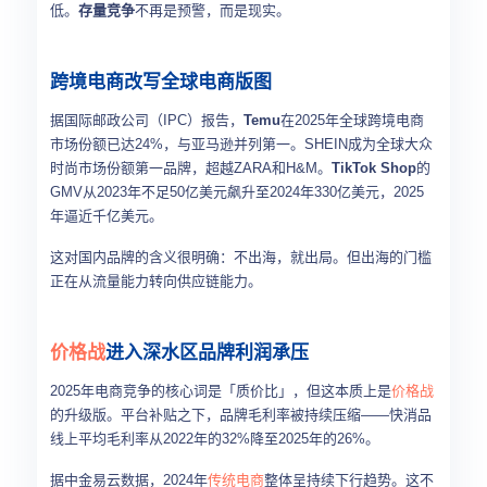
低。
存量竞争
不再是预警，而是现实。
跨境电商改写全球电商版图
据国际邮政公司（IPC）报告，
Temu
在2025年全球跨境电商
市场份额已达24%，与亚马逊并列第一。SHEIN成为全球大众
时尚市场份额第一品牌，超越ZARA和H&M。
TikTok Shop
的
GMV从2023年不足50亿美元飙升至2024年330亿美元，2025
年逼近千亿美元。
这对国内品牌的含义很明确：不出海，就出局。但出海的门槛
正在从流量能力转向供应链能力。
价格战
进入深水区品牌利润承压
2025年电商竞争的核心词是「质价比」，但这本质上是
价格战
的升级版。平台补贴之下，品牌毛利率被持续压缩——快消品
线上平均毛利率从2022年的32%降至2025年的26%。
据中金易云数据，2024年
传统电商
整体呈持续下行趋势。这不