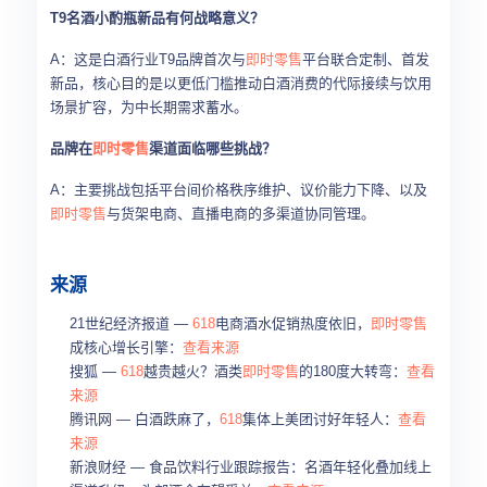
T9名酒小酌瓶新品有何战略意义？
A：这是白酒行业T9品牌首次与
即时零售
平台联合定制、首发
新品，核心目的是以更低门槛推动白酒消费的代际接续与饮用
场景扩容，为中长期需求蓄水。
品牌在
即时零售
渠道面临哪些挑战？
A：主要挑战包括平台间价格秩序维护、议价能力下降、以及
即时零售
与货架电商、直播电商的多渠道协同管理。
来源
21世纪经济报道 —
618
电商酒水促销热度依旧，
即时零售
成核心增长引擎：
查看来源
搜狐 —
618
越贵越火？酒类
即时零售
的180度大转弯：
查看
来源
腾讯网 — 白酒跌麻了，
618
集体上美团讨好年轻人：
查看
来源
新浪财经 — 食品饮料行业跟踪报告：名酒年轻化叠加线上