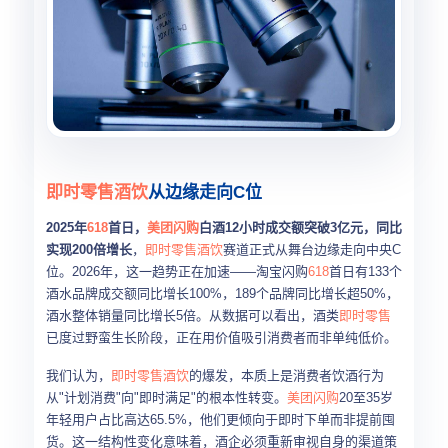
即时零售
酒饮
从边缘走向C位
2025年
618
首日，
美团闪购
白酒12小时成交额突破3亿元，同比
实现200倍增长
，
即时零售
酒饮
赛道正式从舞台边缘走向中央C
位。2026年，这一趋势正在加速——淘宝闪购
618
首日有133个
酒水品牌成交额同比增长100%，189个品牌同比增长超50%，
酒水整体销量同比增长5倍。从数据可以看出，酒类
即时零售
已度过野蛮生长阶段，正在用价值吸引消费者而非单纯低价。
我们认为，
即时零售
酒饮
的爆发，本质上是消费者饮酒行为
从"计划消费"向"即时满足"的根本性转变。
美团闪购
20至35岁
年轻用户占比高达65.5%，他们更倾向于即时下单而非提前囤
货。这一结构性变化意味着，酒企必须重新审视自身的渠道策