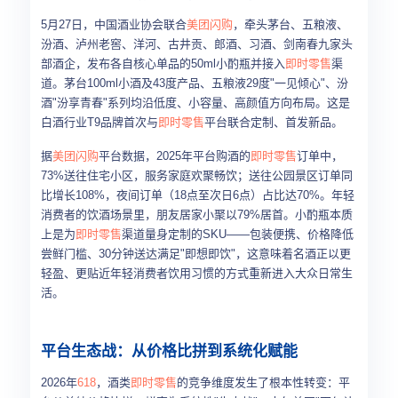
5月27日，中国酒业协会联合
美团闪购
，牵头茅台、五粮液、
汾酒、泸州老窖、洋河、古井贡、郎酒、习酒、剑南春九家头
部酒企，发布各自核心单品的50ml小酌瓶并接入
即时零售
渠
道。茅台100ml小酒及43度产品、五粮液29度"一见倾心"、汾
酒"汾享青春"系列均沿低度、小容量、高颜值方向布局。这是
白酒行业T9品牌首次与
即时零售
平台联合定制、首发新品。
据
美团闪购
平台数据，2025年平台购酒的
即时零售
订单中，
73%送往住宅小区，服务家庭欢聚畅饮；送往公园景区订单同
比增长108%，夜间订单（18点至次日6点）占比达70%。年轻
消费者的饮酒场景里，朋友居家小聚以79%居首。小酌瓶本质
上是为
即时零售
渠道量身定制的SKU——包装便携、价格降低
尝鲜门槛、30分钟送达满足"即想即饮"，这意味着名酒正以更
轻盈、更贴近年轻消费者饮用习惯的方式重新进入大众日常生
活。
平台生态战：从价格比拼到系统化赋能
2026年
618
，酒类
即时零售
的竞争维度发生了根本性转变：平