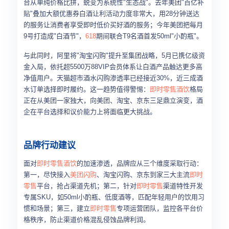
台从单纯价格比拼，蜕变为系统性"生态战"。去年美团"百亿补
贴"叠加大额优惠券白酒让利活动力度非常大，用28分钟送达
的服务让消费者享受即时低价买好酒的服务；今年美团把每月
9号打造成"白酒节"，
618
期间联合T9名酒首发50ml"小酌瓶"。
与此同时，阿里将"淘宝闪购"提升至集团战略，5月已携亿级资
金入局，依托超5500万88VIP会员体系让白酒产品触达更多高
净值用户。天猫超市酒水闪购渗透率已经接近30%，近三成酒
水订单选择即时履约。这一趋势值得警惕：
即时零售
酒饮
格局
正在从美团一家独大，向美团、淘宝、京东三足鼎立演变，酒
企在平台选择和议价能力上将面临更大挑战。
品牌行动建议
面对
即时零售
酒饮
的加速渗透，品牌应从三个维度采取行动：
第一，尽快接入
美团闪购
、淘宝闪购、京东到家三大主流
即时
零售
平台，抢占渠道先机；第二，针对
即时零售
渠道特性开发
专属SKU，如50ml小酌瓶、低度酒等，匹配年轻用户的饮用习
惯和场景；第三，建立
即时零售
专项运营团队，监控各平台价
格秩序，防止渠道价格混乱侵蚀品牌利润。