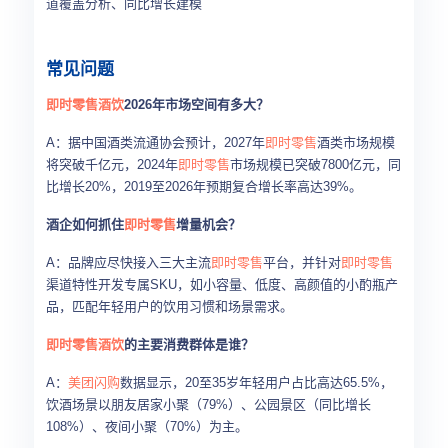
道覆盖分析、同比增长建模
常见问题
即时零售
酒饮
2026年市场空间有多大？
A：据中国酒类流通协会预计，2027年
即时零售
酒类市场规模
将突破千亿元，2024年
即时零售
市场规模已突破7800亿元，同
比增长20%，2019至2026年预期复合增长率高达39%。
酒企如何抓住
即时零售
增量机会？
A：品牌应尽快接入三大主流
即时零售
平台，并针对
即时零售
渠道特性开发专属SKU，如小容量、低度、高颜值的小酌瓶产
品，匹配年轻用户的饮用习惯和场景需求。
即时零售
酒饮
的主要消费群体是谁？
A：
美团闪购
数据显示，20至35岁年轻用户占比高达65.5%，
饮酒场景以朋友居家小聚（79%）、公园景区（同比增长
108%）、夜间小聚（70%）为主。