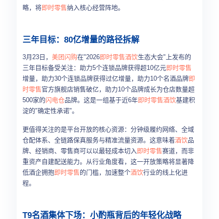
略，将
即时零售
纳入核心经营阵地。
三年目标：80亿增量的路径拆解
3月23日，
美团闪购
在"2026
即时零售
酒饮
生态大会"上发布的
三年目标备受关注：助力5个连锁品牌获得超10亿元
即时零售
增量，助力30个连锁品牌获得过亿增量，助力10个名酒品牌
即
时零售
官方旗舰店销售破亿，助力10个品牌成长为仓店数量超
500家的
闪电仓
品牌。这是一组基于近6年
即时零售
酒饮
基建积
淀的"确定性承诺"。
更值得关注的是平台开放的核心资源：分钟级履约网络、全域
仓配体系、全链路保真服务与精准流量资源。这意味着
酒饮
品
牌、经销商、零售商可以以最轻成本切入
即时零售
赛道，而非
重资产自建配送能力。从行业角度看，这一开放策略将显著降
低酒企拥抱
即时零售
的门槛，加速整个
酒饮
行业的线上化进
程。
T9名酒集体下场：小酌瓶背后的年轻化战略