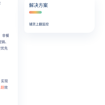
设
解决方案
铺货上翻监控
，非餐
脱销、
货优先
，实现
上翻
效
。