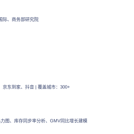
欧睿国际、商务部研究院
京东到家、抖音 | 覆盖城市：300+
热力图、库存同步率分析、GMV同比增长建模