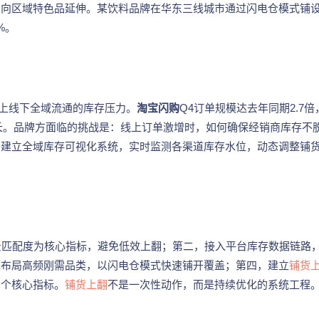
品向区域特色品延伸。某饮料品牌在华东三线城市通过闪电仓模式铺
%。
上线下全域流通的库存压力。
淘宝闪购
Q4订单规模达去年同期2.7倍
增长。品牌方面临的挑战是：线上订单激增时，如何确保经销商库存不
于建立全域库存可视化系统，实时监测各渠道库存水位，动态调整铺
景匹配度为核心指标，避免低效上翻；第二，接入平台库存数据链路
先布局高频刚需品类，以闪电仓模式快速铺开覆盖；第四，建立
铺货
三个核心指标。
铺货上翻
不是一次性动作，而是持续优化的系统工程