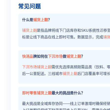
常见问题
什么是
铺货上翻
？
铺货上翻
是指品牌将线下门店库存和SKU系统性迁移
标是让线下商品在线上即时可售。数据显示，完成
铺
快消品
牌如何在
下沉市场
做
铺货上翻
？
下沉市场
铺货上翻
需优先选择高频刚需品类（饮料、
后一公里配送。三线城市
铺货上翻
后门店覆盖率可增长
即时零售
铺货上翻
最大的挑战是什么？
最大挑战是全域库存协同——线上订单激增时确保经