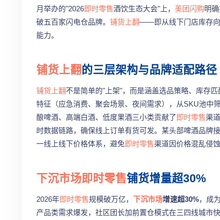
月举办的"2026
即时零售
酒饮生态大会"上，
美团闪购
明确
破五百家闪电仓品牌。
铺货上翻
——即从线下门店库存
能力。
铺货上翻
的三层架构与品牌适配路径
铺货上翻
不是简单的"上架"，而是涵盖选品策略、库存
特征（应急消费、聚会场景、夜间需求），从SKU池中
酿啤酒、高端白酒、低度果酒三小类贡献了
即时零售
渠道
时数据链路，确保线上订单有货可发。某头部啤酒品牌
一线上线下价格体系，避免
即时零售
渠道因价格混乱侵
下沉市场
即时零售
铺货增量超30%
2026年
即时零售
规模破万亿，
下沉市场
增速超30%
，成
产品类需求爆发，社区团长加前置仓模式在三四线城市