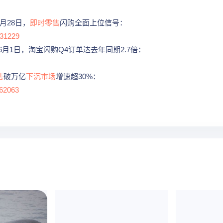
5月28日，
即时零售
闪购全面上位信号：
931229
年6月1日，淘宝闪购Q4订单达去年同期2.7倍：
售
破万亿
下沉市场
增速超30%：
462063