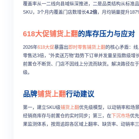
覆盖率从一二线向县域纵深推进，二是品类结构从标准
SKU，3个月内覆盖门店数增长
4.2倍
，月均销量提升187
618大促
铺货上翻
的库存压力与应对
2026年
618大促
暴露出
即时零售
铺货上翻
的核心矛盾：线
零售达3倍，"外卖送万物"趋势下订单并发量呈指数级
前置仓不断货、门店不因线上分流而缺货。解决路径在
级。
品牌
铺货上翻
行动建议
第一，建立SKU级
铺货上翻
优先级模型，以动销率和场
经销商库存与前置仓的实时同步；第三，在
下沉市场
优
果监测体系，按周追踪各区域上翻率、缺货率、动销率