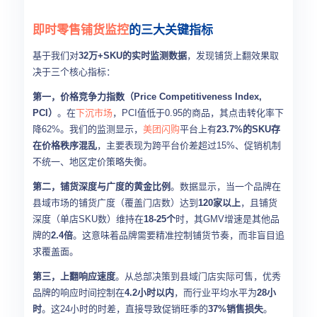
即时零售
铺货监控
的三大关键指标
基于我们对
32万+SKU的实时监测数据
，发现铺货上翻效果取
决于三个核心指标：
第一，价格竞争力指数（Price Competitiveness Index,
PCI）
。在
下沉市场
，PCI值低于0.95的商品，其点击转化率下
降62%。我们的监测显示，
美团闪购
平台上有
23.7%的SKU存
在价格秩序混乱
，主要表现为跨平台价差超过15%、促销机制
不统一、地区定价策略失衡。
第二，铺货深度与广度的黄金比例
。数据显示，当一个品牌在
县域市场的铺货广度（覆盖门店数）达到
120家以上
，且铺货
深度（单店SKU数）维持在
18-25个
时，其GMV增速是其他品
牌的
2.4倍
。这意味着品牌需要精准控制铺货节奏，而非盲目追
求覆盖面。
第三，上翻响应速度
。从总部决策到县域门店实际可售，优秀
品牌的响应时间控制在
4.2小时以内
，而行业平均水平为
28小
时
。这24小时的时差，直接导致促销旺季的
37%销售损失
。