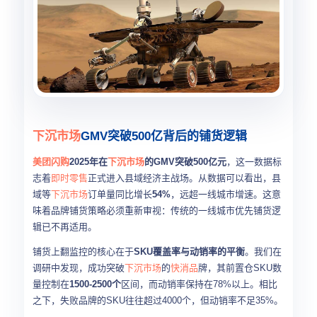
下沉市场
GMV突破500亿背后的铺货逻辑
美团闪购
2025年在
下沉市场
的GMV突破500亿元
，这一数据标
志着
即时零售
正式进入县域经济主战场。从数据可以看出，县
域等
下沉市场
订单量同比增长
54%
，远超一线城市增速。这意
味着品牌铺货策略必须重新审视：传统的一线城市优先铺货逻
辑已不再适用。
铺货上翻监控的核心在于
SKU覆盖率与动销率的平衡
。我们在
调研中发现，成功突破
下沉市场
的
快消品
牌，其前置仓SKU数
量控制在
1500-2500个
区间，而动销率保持在78%以上。相比
之下，失败品牌的SKU往往超过4000个，但动销率不足35%。