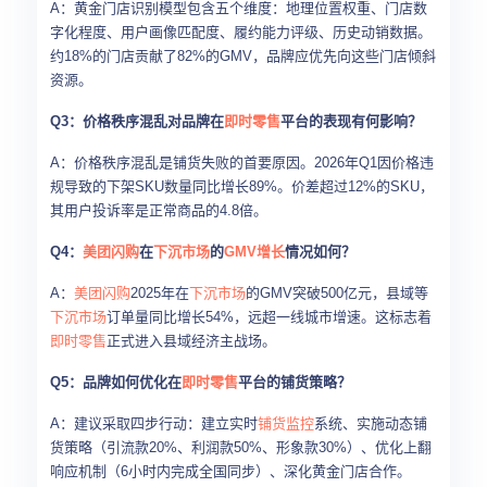
A：黄金门店识别模型包含五个维度：地理位置权重、门店数
字化程度、用户画像匹配度、履约能力评级、历史动销数据。
约18%的门店贡献了82%的GMV，品牌应优先向这些门店倾斜
资源。
Q3：价格秩序混乱对品牌在
即时零售
平台的表现有何影响？
A：价格秩序混乱是铺货失败的首要原因。2026年Q1因价格违
规导致的下架SKU数量同比增长89%。价差超过12%的SKU，
其用户投诉率是正常商品的4.8倍。
Q4：
美团闪购
在
下沉市场
的
GMV增长
情况如何？
A：
美团闪购
2025年在
下沉市场
的GMV突破500亿元，县域等
下沉市场
订单量同比增长54%，远超一线城市增速。这标志着
即时零售
正式进入县域经济主战场。
Q5：品牌如何优化在
即时零售
平台的铺货策略？
A：建议采取四步行动：建立实时
铺货监控
系统、实施动态铺
货策略（引流款20%、利润款50%、形象款30%）、优化上翻
响应机制（6小时内完成全国同步）、深化黄金门店合作。