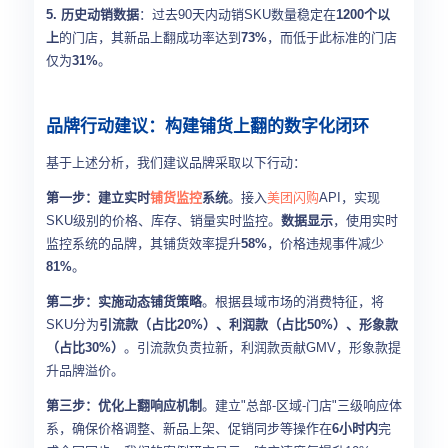
5. 历史动销数据
：过去90天内动销SKU数量稳定在
1200个以
上
的门店，其新品上翻成功率达到
73%
，而低于此标准的门店
仅为
31%
。
品牌行动建议：构建铺货上翻的数字化闭环
基于上述分析，我们建议品牌采取以下行动：
第一步：建立实时
铺货监控
系统
。接入
美团闪购
API，实现
SKU级别的价格、库存、销量实时监控。
数据显示
，使用实时
监控系统的品牌，其铺货效率提升
58%
，价格违规事件减少
81%
。
第二步：实施动态铺货策略
。根据县域市场的消费特征，将
SKU分为
引流款（占比20%）、利润款（占比50%）、形象款
（占比30%）
。引流款负责拉新，利润款贡献GMV，形象款提
升品牌溢价。
第三步：优化上翻响应机制
。建立"总部-区域-门店"三级响应体
系，确保价格调整、新品上架、促销同步等操作在
6小时内
完