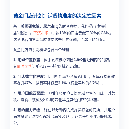
黄金门店计划：铺货精准度的决定性因素
基于
美团研究院、尼尔森IQ
的联合数据，我们提出"黄金门
店"概念：在
下沉市场
中，约
18%
的门店贡献了
82%
的GMV。
这意味着铺货资源应该向这些门店倾斜，而非平均分配。
黄金门店的识别模型包含
五个维度
：
1. 地理位置权重
：位于县域核心商圈
1.5公里范围内
的门店，
其
即时零售
订单密度是其他区域的
3.2倍
。
2. 门店数字化程度
：使用智能掌柜系统的门店，其库存周转效
率提升
47%
，缺货率降低至
2.1%
（行业平均为8.7%）。
3. 用户画像匹配度
：00后年轻用户占比超过
35%
的门店，其美
妆、零食、饮料类SKU的转化率是其他门店的
2.8倍
。
4. 履约能力评级
：能在
15分钟内
完成拣货打包的门店，其用户
满意度评分达到
4.92分
（满分5分），远高于行业平均的4.31
分。