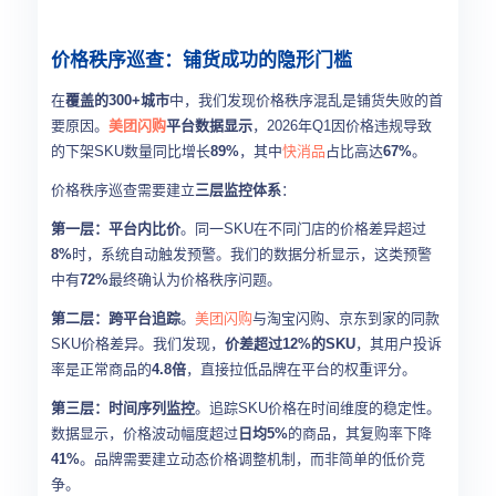
价格秩序巡查：铺货成功的隐形门槛
在
覆盖的300+城市
中，我们发现价格秩序混乱是铺货失败的首
要原因。
美团闪购
平台数据显示
，2026年Q1因价格违规导致
的下架SKU数量同比增长
89%
，其中
快消品
占比高达
67%
。
价格秩序巡查需要建立
三层监控体系
：
第一层：平台内比价
。同一SKU在不同门店的价格差异超过
8%
时，系统自动触发预警。我们的数据分析显示，这类预警
中有
72%
最终确认为价格秩序问题。
第二层：跨平台追踪
。
美团闪购
与淘宝闪购、京东到家的同款
SKU价格差异。我们发现，
价差超过12%的SKU
，其用户投诉
率是正常商品的
4.8倍
，直接拉低品牌在平台的权重评分。
第三层：时间序列监控
。追踪SKU价格在时间维度的稳定性。
数据显示，价格波动幅度超过
日均5%
的商品，其复购率下降
41%
。品牌需要建立动态价格调整机制，而非简单的低价竞
争。