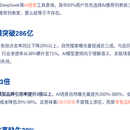
epSeek等
AI搜索
工具查询，其中83%用户优先选择AI推荐列表前
在推荐列表里，要么就等于不存在。
模突破286亿
广告有效点击率同比下降20%以上，自然搜索曝光量锐减近三成。与此
，行业渗透率从38%攀升至71%。AI模型更倾向于理解语义、关联场
面失效。
3倍
模型品牌引用率提升3倍以上
，AI场景自然曝光量提升200%-380%，
本降低35%-58%。这意味着
GEO优化
不是锦上添花，而是
零售品