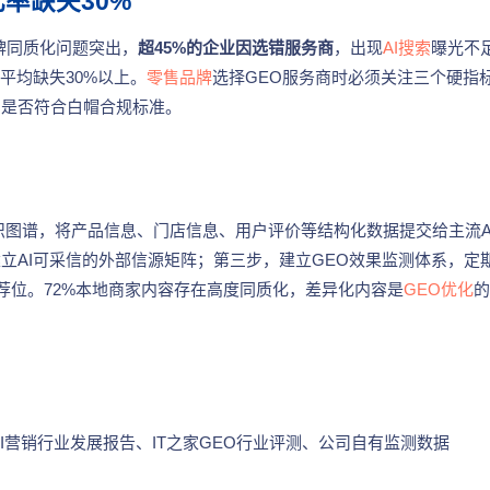
化率缺失30%
牌同质化问题突出，
超45%的企业因选错服务商
，出现
AI搜索
曝光不
平均缺失30%以上。
零售品牌
选择GEO服务商时必须关注三个硬指
、是否符合白帽合规标准。
识图谱，将产品信息、门店信息、用户评价等结构化数据提交给主流A
立AI可采信的外部信源矩阵；第三步，建立GEO效果监测体系，定
推荐位。72%本地商家内容存在高度同质化，差异化内容是
GEO优化
的
AI营销行业发展报告、IT之家GEO行业评测、公司自有监测数据