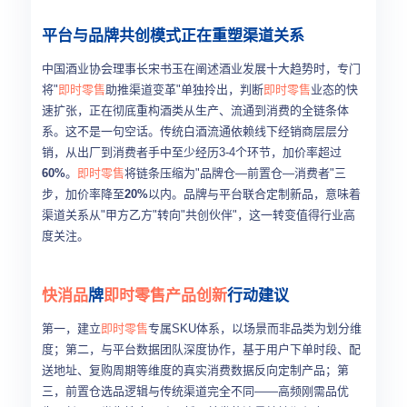
平台与品牌共创模式正在重塑渠道关系
中国酒业协会理事长宋书玉在阐述酒业发展十大趋势时，专门
将"
即时零售
助推渠道变革"单独拎出，判断
即时零售
业态的快
速扩张，正在彻底重构酒类从生产、流通到消费的全链条体
系。这不是一句空话。传统白酒流通依赖线下经销商层层分
销，从出厂到消费者手中至少经历3-4个环节，加价率超过
60%
。
即时零售
将链条压缩为"品牌仓—前置仓—消费者"三
步，加价率降至
20%
以内。品牌与平台联合定制新品，意味着
渠道关系从"甲方乙方"转向"共创伙伴"，这一转变值得行业高
度关注。
快消品
牌
即时零售
产品创新
行动建议
第一，建立
即时零售
专属SKU体系，以场景而非品类为划分维
度；第二，与平台数据团队深度协作，基于用户下单时段、配
送地址、复购周期等维度的真实消费数据反向定制产品；第
三，前置仓选品逻辑与传统渠道完全不同——高频刚需品优