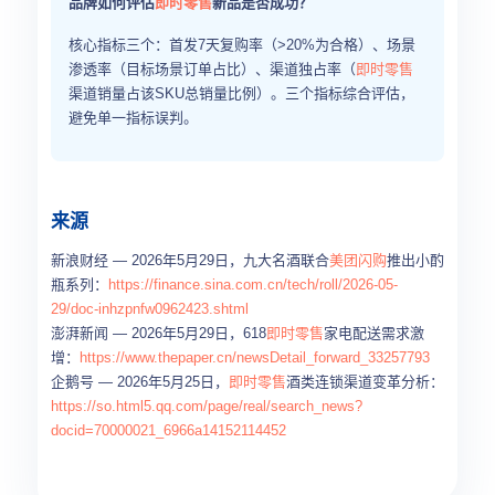
品牌如何评估
即时零售
新品是否成功？
核心指标三个：首发7天复购率（>20%为合格）、场景
渗透率（目标场景订单占比）、渠道独占率（
即时零售
渠道销量占该SKU总销量比例）。三个指标综合评估，
避免单一指标误判。
来源
新浪财经 — 2026年5月29日，九大名酒联合
美团闪购
推出小酌
瓶系列：
https://finance.sina.com.cn/tech/roll/2026-05-
29/doc-inhzpnfw0962423.shtml
澎湃新闻 — 2026年5月29日，618
即时零售
家电配送需求激
增：
https://www.thepaper.cn/newsDetail_forward_33257793
企鹅号 — 2026年5月25日，
即时零售
酒类连锁渠道变革分析：
https://so.html5.qq.com/page/real/search_news?
docid=70000021_6966a14152114452