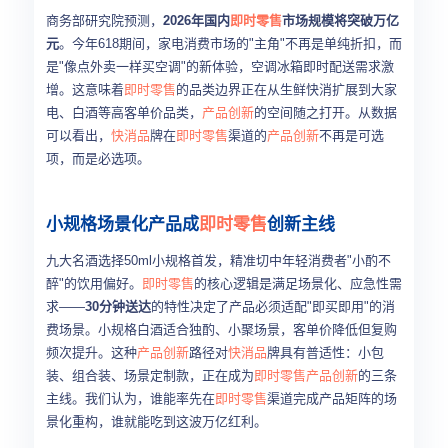
商务部研究院预测，
2026年国内
即时零售
市场规模将突破万亿
元
。今年618期间，家电消费市场的"主角"不再是单纯折扣，而
是"像点外卖一样买空调"的新体验，空调冰箱即时配送需求激
增。这意味着
即时零售
的品类边界正在从生鲜快消扩展到大家
电、白酒等高客单价品类，
产品创新
的空间随之打开。从数据
可以看出，
快消品
牌在
即时零售
渠道的
产品创新
不再是可选
项，而是必选项。
小规格场景化产品成
即时零售
创新主线
九大名酒选择50ml小规格首发，精准切中年轻消费者"小酌不
醉"的饮用偏好。
即时零售
的核心逻辑是满足场景化、应急性需
求——
30分钟送达
的特性决定了产品必须适配"即买即用"的消
费场景。小规格白酒适合独酌、小聚场景，客单价降低但复购
频次提升。这种
产品创新
路径对
快消品
牌具有普适性：小包
装、组合装、场景定制款，正在成为
即时零售
产品创新
的三条
主线。我们认为，谁能率先在
即时零售
渠道完成产品矩阵的场
景化重构，谁就能吃到这波万亿红利。