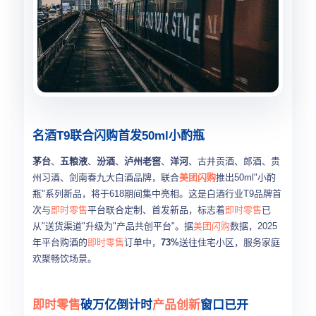
名酒T9联合闪购首发50ml小酌瓶
茅台
、
五粮液
、
汾酒
、
泸州老窖
、
洋河
、古井贡酒、郎酒、贵
州习酒、剑南春九大白酒品牌，联合
美团闪购
推出50ml"小酌
瓶"系列新品，将于618期间集中亮相。这是白酒行业T9品牌首
次与
即时零售
平台联合定制、首发新品，标志着
即时零售
已
从"送货渠道"升级为"产品共创平台"。据
美团闪购
数据，2025
年平台购酒的
即时零售
订单中，
73%
送往住宅小区，服务家庭
欢聚畅饮场景。
即时零售
破万亿倒计时
产品创新
窗口已开