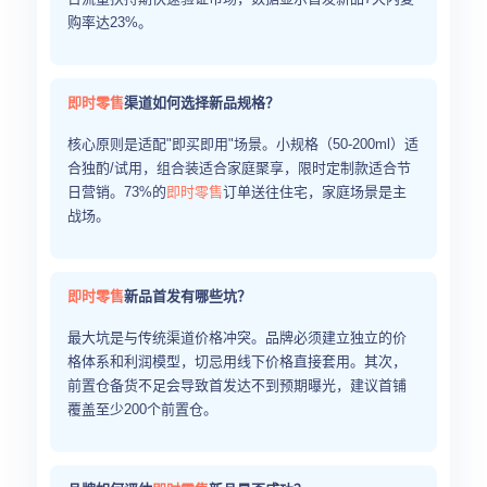
购率达23%。
即时零售
渠道如何选择新品规格？
核心原则是适配"即买即用"场景。小规格（50-200ml）适
合独酌/试用，组合装适合家庭聚享，限时定制款适合节
日营销。73%的
即时零售
订单送往住宅，家庭场景是主
战场。
即时零售
新品首发有哪些坑？
最大坑是与传统渠道价格冲突。品牌必须建立独立的价
格体系和利润模型，切忌用线下价格直接套用。其次，
前置仓备货不足会导致首发达不到预期曝光，建议首铺
覆盖至少200个前置仓。