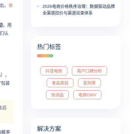
出，
食
2026电商价格秩序治理：数据驱动品牌
全渠道控价与渠道巡查体系
动
，用
们认
热门标签
抖音电商
用户口碑分析
%）、
"包装
食品类目
复购率
快消品
电商GMV
售后
解决方案
购概率