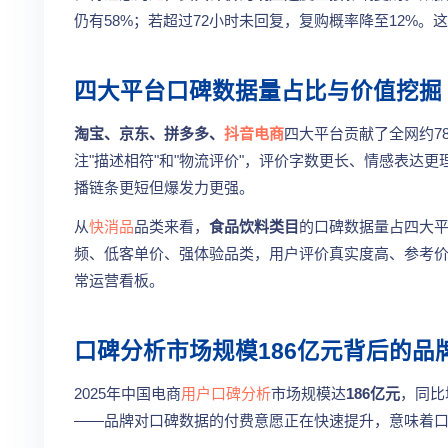
仍有58%；若超过72小时未回复，复购概率降至12%
四大平台口碑数据量占比与价值挖掘
淘宝、京东、拼多多、
抖音电商
四大平台贡献了全网约7
注"描述相符"和"物流评价"，评价字数更长、情感表达更
播链条更短但爆发力更强。
从
快消品
品类来看，
食品饮料类目
的口碑数据量占四大平
频、低客单价、强体验品类，用户评价真实度高、参考
常运营看板。
口碑分析市场规模186亿元背后的品
2025年中国电商
用户口碑分析
市场规模达
186亿元
，同比
——品牌对口碑数据的付费意愿正在快速提升，意味着口碑