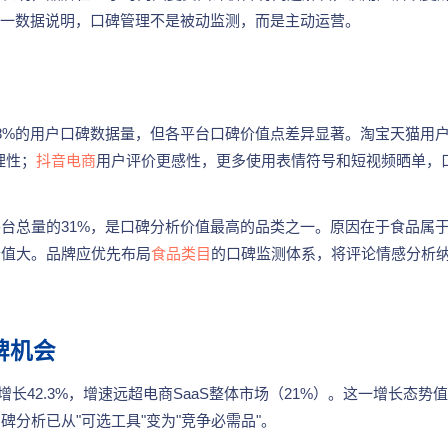
。这一数据说明，口碑管理不是被动监测，而是主动运营。
8%的用户口碑数据量，但各平台口碑价值点差异显著。淘宝天猫用
理性；
抖音电商
用户评价更感性，更多使用表情符号和短视频晒单，
台总量的31%，是口碑分析价值最高的品类之一。原因在于食品属
价值大。品牌应优先布局
食品类目
的口碑监测体系，将评论情感分析
牌机会
增长42.3%，增速远超电商SaaS整体市场（21%）。这一增长态势
分析已从"可选工具"变为"竞争必需品"。