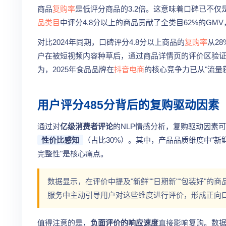
商品
复购率
是低评分商品的3.2倍。这意味着口碑已不
品类目
中评分4.8分以上的商品贡献了全类目62%的GM
对比2024年同期，口碑评分4.8分以上商品的
复购率
从2
户在被短视频内容种草后，通过商品详情页的评价区验证口
为，2025年食品品牌在
抖音电商
的核心竞争力已从"流量获
用户评分485分背后的复购驱动因素
通过对
亿级消费者评论
的NLP情感分析，复购驱动因素
性价比感知
（占比30%）。其中，产品品质维度中"新鲜
完整性"是核心痛点。
数据显示，在评价中提及"新鲜""日期新""包装好"的商
服务中主动引导用户对这些维度进行评价，形成正向
值得注意的是，
负面评价的响应速度
直接影响复购。数据