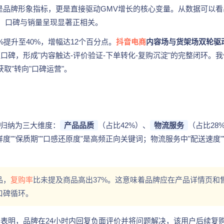
仅是品牌形象指标，更是直接驱动GMV增长的核心变量。从数据可以看
V，口碑与销量呈现显著正相关。
8%提升至40%，增幅达12个百分点。
抖音电商
内容场与货架场双轮驱
碑，形成"内容触达-评价验证-下单转化-复购沉淀"的完整闭环。我
取"转向"口碑运营"。
可归纳为三大维度：
产品品质
（占比42%）、
物流服务
（占比28
度""保质期""口感还原度"是高频正向关键词；物流服务中"配送速度"
品，
复购率
比未提及商品高出37%。这意味着品牌应在产品详情页和
口碑循环。
表明，品牌在24小时内回复负面评价并将问题解决，该用户后续复