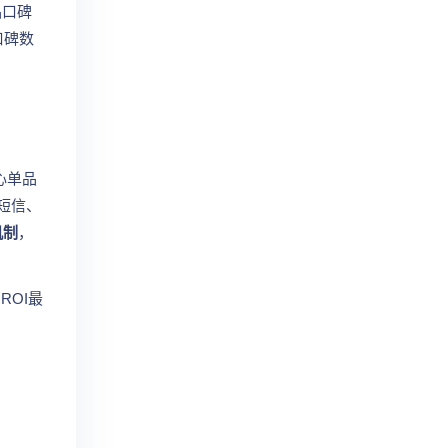
品口碑
口碑数
心单品
短信、
机制
，
ROI最