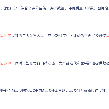
算，满分5分，综合了评分星级、评价数量、评价质量（字数、图片/
目
复购率
提升的三大关键因素，其中新鲜度相关评价的正向提及可使
升
复购率
，同时可监测竞品口碑动态，为产品迭代和营销策略提供数
增长42.3%，增速远超电商SaaS整体市场，品牌付费意愿快速提升