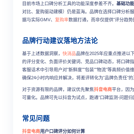
目前市场上口碑分析工具的功能深度参差不齐。
基础功
对比、复购驱动建模）仍是蓝海。品牌在选择口碑分析服
据与实际GMV、
复购率
数据打通，而非仅提供"评分趋势
品牌行动建议落地方法论
基于上述数据洞察，
快消品
品牌在2025年应重点推进
的评分变化、负面评价关键词、竞品口碑动态，将口碑指
客服话术中引导用户对"新鲜度""包装""物流"等高频价
确保24小时内响应并解决，将差评转化为"品牌负责任"
对于资源有限的品牌，建议优先聚焦
抖音电商
平台，因为
可量化。品牌可先以抖音为试点，跑通"口碑监测-问题归
常见问题
抖音电商
用户口碑评分如何计算