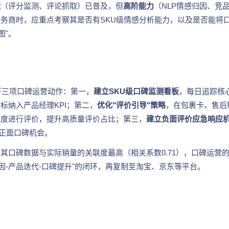
能
（评分监测、评论抓取）已普及，但
高阶能力
（NLP情感归因、竞
务商时，应重点考察其是否有SKU级情感分析能力，以及是否能将
图"。
以下三项口碑运营动作：第一，
建立SKU级口碑监测看板
，每日追踪核
标纳入产品经理KPI；第二，
优化"评价引导"策略
，在包裹卡、售后
值维度进行评价，提升高质量评价占比；第三，
建立负面评价应急响应
的正面口碑机会。
其口碑数据与实际销量的关联度最高（相关系数0.71），口碑运营的
因-产品迭代-口碑提升"的闭环，再复制至淘宝、京东等平台。