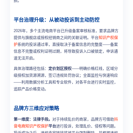
损。
平台治理升级：从被动投诉到主动防控
2026年，多个主流电商平台已升级备案审核标准，要求品牌方
提供与旗舰店或授权经销商之间的关联证明。平台
知识产权保
护
系统的投诉通过率，直接取决于备案信息的完整度——备案
信息不完整或权利证明过期，将导致投诉入口被锁定，申诉通
道无法开启。
具体治理路径包括：
定价划区授权
——明确价格红线，区域分
级授权加货源溯源，签订违规处罚协议；全面监控与快速响应
——利用数据分析工具和专业软件，对各平台进行实时监控，
追踪产品价格变动。
品牌方三维应对策略
第一维度：法律手段。
对于持续乱价的商家，品牌方可借助
抖
音电商
知识产权保护
平台
进行投诉，处理乱价、侵权等问题。
投诉成功之后，违规卖家链接将被平台强制删除，并根据违规