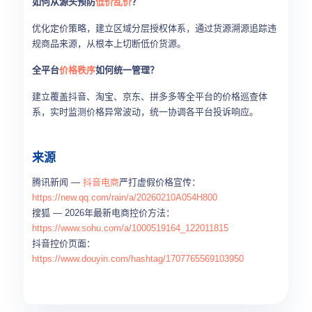
如何从源头预防
低价乱价
？
优化定价策略，建立区域分层授权体系，通过货源溯源追踪违
规商品来源，从根本上切断低价货源。
全平台
价格秩序
如何统一管理？
建立覆盖抖音、淘宝、京东、拼多多等全平台的价格巡查体
系，实时监测价格异常波动，统一协调各平台投诉响应。
来源
腾讯新闻 —
抖音电商
严打虚假价格宣传：
https://new.qq.com/rain/a/20260210A054H800
搜狐 — 2026年最新电商控价方法：
https://www.sohu.com/a/1000519164_122011815
抖音控价页面：
https://www.douyin.com/hashtag/1707765569103950