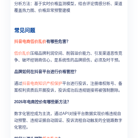
分析方法：基于实时价格监测模型，结合评论情感分析、渠道
覆盖热力图、价格异常预警建模
常见问题
抖音电商
低价乱价
有哪些危害？
低价乱价
压缩品牌利润空间、削弱溢价能力、引发渠道恶性竞
争、破坏经销商信心，是系统性的品牌损伤，必须及时干预。
品牌如何在抖音平台进行价格管控？
通过
抖音电商
知识产权保护
平台进行投诉，注册维权账号、备
案权利资质后开展投诉，投诉成功后违规链接将被强制删除。
2026年电商控价有哪些新方法？
数字化管控成为主流，通过API对接平台数据实现价格违规自
动预警、违规证据自动固证、投诉流程自动触发的全链路数字
化管控。