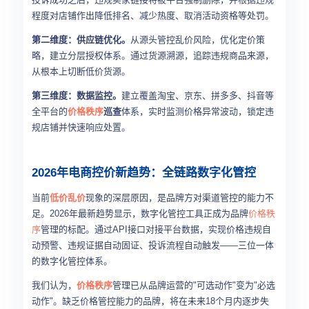
程度对店铺作出降低排名、减少热度、取消活动资格等处罚。
第二维度：供应链优化。
从源头管控乱价风险，优化定价策
略，建立分层授权体系。通过货源溯源，追踪违规商品来源，
从根本上切断低价货源。
第三维度：数据监控。
建立覆盖淘宝、京东、拼多多、抖音等
全平台的
价格秩序
巡查
体系，实时监测价格异常波动，锁定违
规店铺并快速响应处置。
2026年电商控价新趋势：全链路数字化管控
当前
低价乱价
现象的深层原因，是品牌方对渠道管控的能力不
足。2026年最新趋势显示，数字化管控工具正成为品牌
价格秩
序
管理的标配。通过API接口对接平台数据，实现价格违规自
动预警、违规证据自动固证、投诉流程自动触发——三位一体
的数字化管控体系。
我们认为，
价格秩序
管理已从品牌运营的"可选动作"变为"必选
动作"。缺乏价格管控能力的品牌，将在未来18个月内逐步失