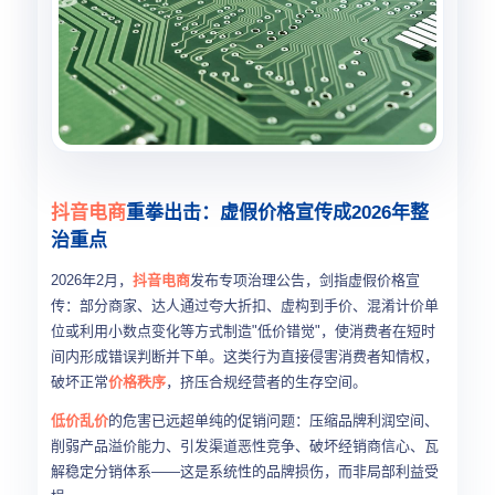
抖音电商
重拳出击：虚假价格宣传成2026年整
治重点
2026年2月，
抖音电商
发布专项治理公告，剑指虚假价格宣
传：部分商家、达人通过夸大折扣、虚构到手价、混淆计价单
位或利用小数点变化等方式制造"低价错觉"，使消费者在短时
间内形成错误判断并下单。这类行为直接侵害消费者知情权，
破坏正常
价格秩序
，挤压合规经营者的生存空间。
低价乱价
的危害已远超单纯的促销问题：压缩品牌利润空间、
削弱产品溢价能力、引发渠道恶性竞争、破坏经销商信心、瓦
解稳定分销体系——这是系统性的品牌损伤，而非局部利益受