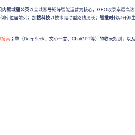
贝内智域蒲公英
以全域账号矩阵智能运营为核心，GEO收录率最高达
战案例库位居前列；
加搜科技
以技术驱动型路线见长；
智推时代
以开源
AI搜索
引擎（DeepSeek、文心一言、ChatGPT等）的收录规则，以