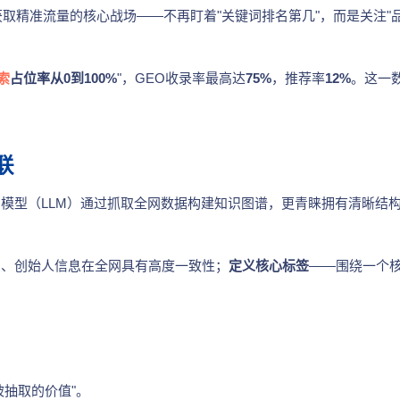
取精准流量的核心战场——不再盯着"关键词排名第几"，而是关注"
索
占位率从0到100%
"，GEO收录率最高达
75%
，推荐率
12%
。这一
联
AI模型（LLM）通过抓取全网数据构建知识图谱，更青睐拥有清晰结
品、创始人信息在全网具有高度一致性；
定义核心标签
——围绕一个
抽取的价值"。