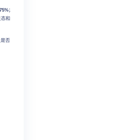
75%
；
生态和
及是否