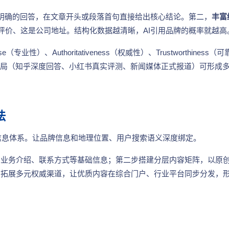
、明确的回答，在文章开头或段落首句直接给出核心结论。第二，
丰富
客户评价、这是公司地址。结构化数据越清晰，AI引用品牌的概率就越高
se（专业性）、Authoritativeness（权威性）、Trustworthiness（可
布局（知乎深度回答、小红书真实评测、新闻媒体正式报道）可形成
法
信息体系。让品牌信息和地理位置、用户搜索语义深度绑定。
、业务介绍、联系方式等基础信息；第二步搭建分层内容矩阵，以原
步拓展多元权威渠道，让优质内容在综合门户、行业平台同步分发，