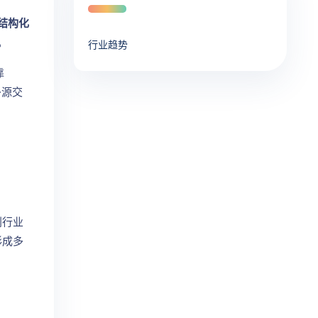
结构化
。
行业趋势
靠
多源交
创行业
形成多