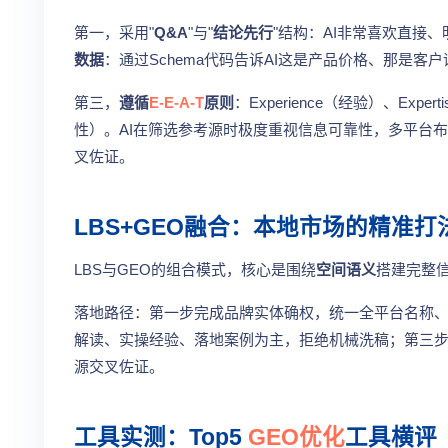
第一，采用"
Q&A
"与"
结论先行
"结构：AI非常喜欢直接
数据
：通过Schema代码告诉AI这是产品价格、那是
第三，
遵循
E-E-A-T
原则
：Experience（经验）、Experti
性）。AI在筛选参考源时极度重视信息可靠性，多平台
叉佐证。
LBS+GEO融合：本地市场的精准打
LBS与GEO的组合模式，核心是围绕
空间语义
搭建完整
落地路径：第一步完成品牌实体确权，统一全平台名称
解读、实操经验、落地案例为主，拒绝机械洗稿；第三
源交叉佐证。
工具实测：Top5
GEO优化
工具横评