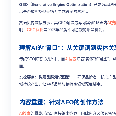
GEO（Generative Engine Optimization）
已成为品牌获
息是否被AI模型采纳为生成答案的素材"。
赛诺贝内数据显示，其GEO解决方案可实现"
15天内
AI搜
明，
GEO优化
是2026年品牌不可忽视的增量机会。
理解AI的"胃口"：从关键词到实体关
传统SEO盯着"关键词"，而
AI搜索
盯着"
实体
"和"
意图
"。
面。
实操要点：
构建品牌知识图谱
——确保品牌名、核心产
域持续产出，让AI将品牌与该特定领域深度绑定。
内容重塑：针对AEO的创作方法
AI搜索
的最终形态是直接给出答案，因此内容必须具备"被