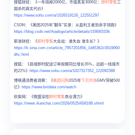
搜狐财经：《一年烧掉2000亿、市值蒸发3000亿：
即时零售
三
国杀的真实代价》
https://www.sohu.com/a/1026519126_122551297
CSDN：《美团2025年"翻车"实录：从盈利王者到赤字领跑》
https://blog.csdn.net/Aiadsgo/article/details/159583336
新浪财经：《
即时零售
大会战：谁失血 谁生长？》
https://k.sina.com.cn/article_7857201856_1d45362c0019060
dhc.html
搜狐：《县域即时配送订单规模同比增长35%，远超一线城市
的22%》
https://www.sohu.com/a/1027317352_122092388
博晓通消费者洞察：《
美团闪购
2025年
下沉市场
GMV突破500
亿》
https://www.bxtdata.com/watch
砍柴网：《微盟深挖
即时零售
商业潜力》
https://news.ikanchai.com/2026/0525/658188.shtml