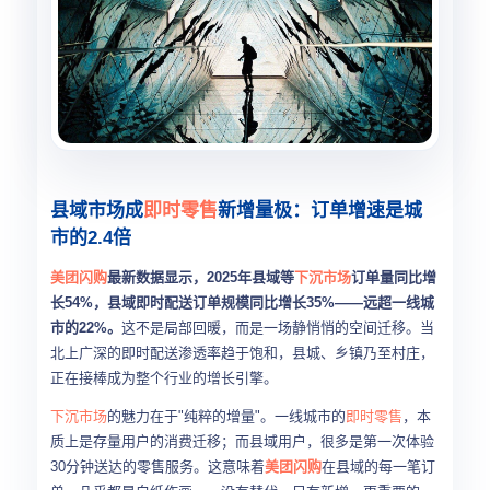
县域市场成
即时零售
新增量极：订单增速是城
市的2.4倍
美团闪购
最新数据显示，2025年县域等
下沉市场
订单量同比增
长54%，县域即时配送订单规模同比增长35%——远超一线城
市的22%。
这不是局部回暖，而是一场静悄悄的空间迁移。当
北上广深的即时配送渗透率趋于饱和，县城、乡镇乃至村庄，
正在接棒成为整个行业的增长引擎。
下沉市场
的魅力在于"纯粹的增量"。一线城市的
即时零售
，本
质上是存量用户的消费迁移；而县域用户，很多是第一次体验
30分钟送达的零售服务。这意味着
美团闪购
在县域的每一笔订