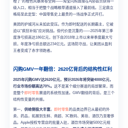
橙了"的橙色风暴席卷全网——淘宝闪购直接在App首页获得一
级入口，相当于把整个战略粮草通道接入了最前线。三足鼎立
格局至此定型：中国零售史上最贵的一场战争正式开打。
美团的护城河从未如此受压。作为即时配送的长期霸主，它被
迫以"疯狂补贴"应对挑战。但代价是沉重的——2025年第三季
度净亏损高达186亿元，创下自2018年上市以来单季度最大亏
损，年度净亏损总额达234亿元。这场防守战，让美团从盈利
王者变成了赤字领跑者。
闪购GMV一年翻倍：2620亿背后的结构性红利
2025年闪购GMV达2620亿元，预计2026年将突破4000亿元，
行业市场份额高达70%。
这不是某个细分赛道的局部繁荣，而
是整个
即时零售
赛道的系统性加速。GMV翻倍的背后，是三个
结构性变量的共振。
第一，
供给侧极大丰富
。
即时零售
的品类边界已从最初的外
卖、药品，拓展到生鲜、商超、3C数码、美妆、酒饮乃至奢侈
品。Apple授权专营店的批量入驻，酒饮市场突破500亿元规