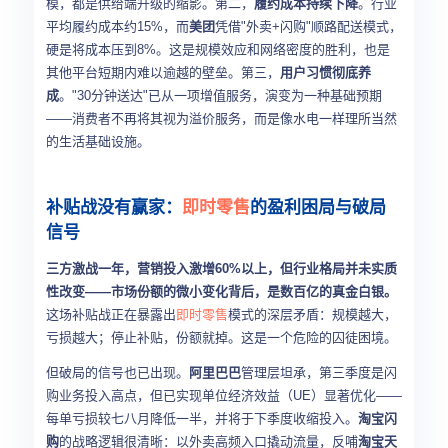
模，都是供给端升级的缩影。第二，
履约成本持续下降
。行业
平均履约成本约15%，而
美团
凭借"外卖+闪购"顺路配送模式，
硬是将成本压到8%。这是规模效应和网络密度的胜利，也是
其他平台短期内难以逾越的壁垒。第三，
用户习惯彻底养
成
。"30分钟送达"已从一项增值服务，演变为一种基础预期
——消费者不再将其视为溢价服务，而是像水电一样理所当然
的生活基础设施。
补贴战没有赢家：
即时零售
的盈利困局与破局
信号
三方激战一年，营销投入激增60%以上，但行业格局并未实质
性改变——市场份额的微小变化背后，是数百亿的真金白银。
这场补贴战正在暴露出
即时零售
模式的深层矛盾：规模越大，
亏损越大；停止补贴，份额就掉。这是一个危险的囚徒困境。
但破局的信号也已出现。
阿里巴巴
管理层坦承，第三季度是闪
购业务投入高点，但已实现单位经济效益（UE）显著优化——
每单亏损较七八月降低一半，并将于下季度收缩投入。
淘宝闪
购
的战略逻辑很清晰：以外卖高频入口撬动流量，反哺
淘宝天