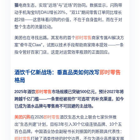
猫
电商生态，实现"远场"与"近场"的协同。数据显示，闪购带
动手机淘宝8月DAU增长20%，"双11"期间零售订单同比增长
超2倍——这意味着闪购的价值，不在于自身盈利，而在于对
整个生态的流量拉动。
美团也在寻找出路。其发布的首个
即时零售
商家专属AI解决方
案"牵牛花Claw"，试图以技术手段帮助商家降本提效——一条
指令管好百家门店，这是对运营效率瓶颈的正面回应。
酒饮千亿新战场：垂直品类如何改写
即时零售
格局
2025年酒饮
即时零售
市场规模已突破500亿元，预计2027年将
跨越千亿门槛——一条曾经被视作"可选项"的补充渠道，如今
已成为酒水品牌与零售商不可回避的主战场。
美团闪购
在2026
即时零售
酒饮生态大会上联合七家伙伴推
出"生态共建"计划，目标3年引入30个亿级连锁品牌、10个五
百仓品牌。中国酒业协会副秘书长刘振国的判断颇具代表性：
即时零售
打破了酒类传统的时空边界，不仅为酒业高质量发展