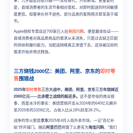
单，几乎都是白纸作画——没有替代，只有新增。更重要的
是，县域消费者的生活节奏相对宽松，对即时配送的时间敏感
度更低，但客单价并不逊色，部分品类的复购频次甚至高于城
市。
Apple授权专营店近700家已入驻
美团闪购
，便是最佳佐证——
县域消费者对高品质商品的需求从未消失，只是过去缺乏匹配
的供给和履约能力。当配送网络真正渗透下去，这块被压抑的
需求开始井喷式释放。
三方烧钱2000亿：美团、阿里、京东的
即时零
售
围猎战
2025年
即时零售
三方大战中，美团、阿里、京东三方年烧掉近
2000亿元——比赤壁之战烧的船还多。
这不是夸张的商业叙
事，而是冰冷的事实：美团营销开支从2024年的640亿元飙升
至2025年的1029亿元，占收入比从19%跃至28.2%。
战争的导火索是
京东
2025年4月入局外卖市场，一记"百亿补
贴"炸开城门。随后
阿里巴巴
将饿了么更名为
淘宝闪购
，"我们