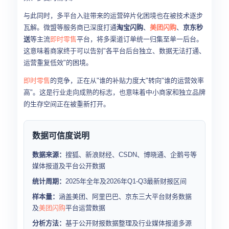
与此同时，多平台入驻带来的运营碎片化困境也在被技术逐步
瓦解。微盟等服务商已深度打通
淘宝闪购
、
美团闪购
、
京东秒
送
等主流
即时零售
平台，将多渠道订单统一归集至单一后台。
这意味着商家终于可以告别"各平台后台独立、数据无法打通、
运营重复低效"的困境。
即时零售
的竞争，正在从"谁的补贴力度大"转向"谁的运营效率
高"。这是行业走向成熟的标志，也意味着中小商家和独立品牌
的生存空间正在被重新打开。
数据可信度说明
数据来源：
搜狐、新浪财经、CSDN、博晓通、企鹅号等
媒体报道及平台公开数据
统计周期：
2025年全年及2026年Q1-Q3最新财报区间
样本量：
涵盖美团、阿里巴巴、京东三大平台财务数据
及
美团闪购
平台运营数据
分析方法：
基于公开财报数据整理及行业媒体报道多源