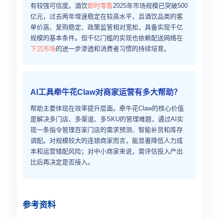
有较强可信度。酒饮
即时零售
2025年市场规模已突破500
亿元，过去两年增速稳定在较高水平，且酒饮品类的客
单价高、复购稳定、政策监管相对宽松，具备实现千亿
规模的基本条件。但千亿门槛的实现也依赖配送网络在
下沉市场
的进一步渗透和消费者习惯的持续培育。
AI工具牵牛花Claw对商家运营有多大帮助？
帮助主要体现在效率提升层面。牵牛花Claw的核心价值
是解决多门店、多渠道、多SKU的管理难题，通过AI实
现一条指令管理百家门店的需求预测、智能补货和库存
调配。对规模较大的连锁商家而言，能显著降低人力成
本和运营错配风险；对中小商家来说，需评估投入产出
比后再决定是否接入。
参考资料