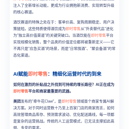
注入了全新增长动能，更成为行业拥抱新消费、实现转型升级
的核心赛道。
酒饮赛道的特殊之处在于：客单价高、复购周期稳定、用户决
策链短。这些特质使得酒饮成为
即时零售
从"外卖替代品"进化
为"独立高价值渠道"的关键突破口。当酒饮能在
即时零售
平台
实现规模化销售，整个品类的价值定位都将被重新定义——它
不再只是"应急买酒"的场景，而是"日常囤酒"、"聚会备酒"的常
态化渠道。
AI赋能
即时零售
：精细化运营时代的到来
如何在激烈的补贴战之外找到可持续的增长路径？AI正在成为
即时零售
平台和商家最重要的武器。
美团
发布的"牵牛花Claw"，是
即时零售
领域首个商家专属AI解
决方案。对于同时运营数十乃至上百家门店的商家而言，如何
高效管理商品库存、预测需求波动、优化配送路线，每一项都
是复杂的运营挑战。传统的人工运营模式，已无法支撑如此高
频、多变的需求。