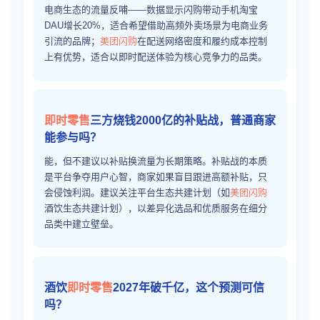
电商生态的流量反哺——数据显示闪购带动手机淘宝
DAU增长20%，适合希望借助高频外卖场景为电商业务
引流的品牌；
美团闪购
在配送网络密度和履约成本控制
上有优势，适合以即时配送体验为核心竞争力的品类。
即时零售
三方烧钱2000亿的补贴战，普通商家
能参与吗？
能，但不建议以补贴换流量为长期策略。补贴战的本质
是平台争夺用户心智，商家如果盲目跟进高额补贴，只
会侵蚀利润。建议关注平台生态共建计划（如
美团闪购
酒饮生态共建计划），以差异化选品和优质服务在细分
品类中建立壁垒。
酒饮
即时零售
2027年破千亿，这个预测可信
吗？