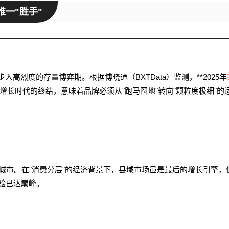
一"胜手"
入高烈度的存量博弈期。根据博晓通（BXTData）监测，**2025年
位数增长时代的终结，意味着品牌必须从"跑马圈地"转向"颗粒度极细"的
超高线城市。在"消费分层"的经济背景下，县域市场虽是最后的增长引擎，
验已达巅峰。