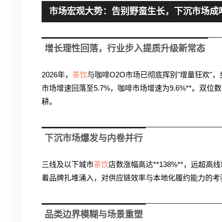
市场宏观大势：告别野蛮生长，下沉市场成唯
增长理性回落，行业步入提质升级新常态
2026年，
茶饮
与咖啡O2O市场已彻底挥别"增量狂欢"，步
市场增速回落至5.7%，咖啡市场增速为9.6%**。双
耕。
下沉市场爆发与内卷并行
三线及以下城市
茶饮
店数涨幅高达**138%**，远
着品牌扎堆涌入，对供应链效率与本地化履约能力的考
品类边界模糊与场景重塑