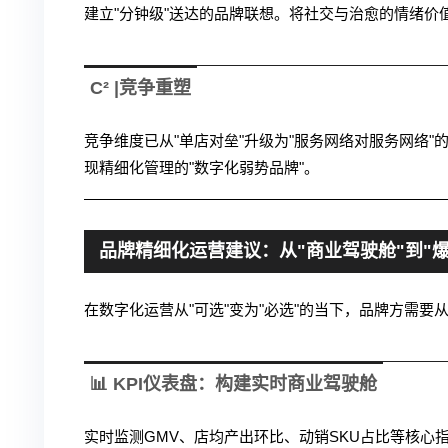
建立"分钟级"送达的品牌联想。将社交与治愈的情绪
C² |竞争重塑
竞争维度已从"单店对垒"升级为"服务网络对服务网络"
现精细化管理的"数字化弱势品牌"。
品牌精细化运营建议：从"商业驾驶舱"到"爆
在数字化运营从"可选"变为"必选"的当下，品牌方需
📊 KPI仪表盘：构建实时商业驾驶舱
实时监测GMV、店均产出环比、动销SKU占比等核心指标