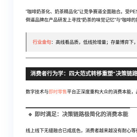
"咖啡奶茶化、奶茶精品化"让竞争赛道全面融合。受PES
倒逼品牌在产品研发上寻找“奶茶的味觉记忆”与“咖啡的
行业金句
：高线看品质，低线抢增量；存量博弈下
消费者行为学：四大范式转移重塑"决策链路
数字技术与
即时零售
平台正深度重构大众的消费本能，
🔹 即时满足：决策链路极简化的消费本能
线上线下无缝融合已成底色，消费者越来越没有耐心等待