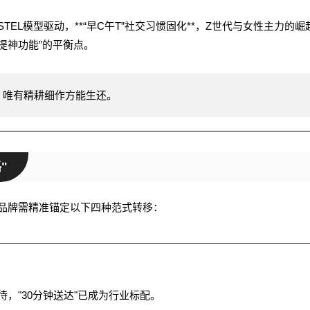
TEL模型驱动，**“早C午T”社交习惯固化**，Z世代与女性主力的崛
提神功能”的平衡点。
，唯有精耕细作方能生还。
"
品牌需精准锚定以下四种范式转移：
，"30分钟送达"已成为行业标配。