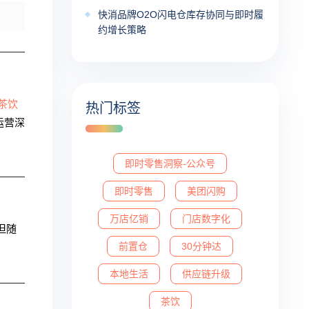
快消品牌O2O闪电仓库存协同与即时履
约增长策略
茶饮
热门标签
运营深
即时零售洞察-公众号
即时零售
美团闪购
万店亿销
门店数字化
但随
前置仓
30分钟达
本地生活
供应链升级
茶饮