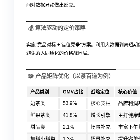
间对数据异动做出反应。
💰 算法驱动的定价策略
实施"竞品对标 + 错位竞争"方案。利用大数据剥离
避免落入同质化的价格战困局。
🧩 产品矩阵优化（以茶百道为例）
产品类别
GMV占比
战略定位
核心价值
奶茶类
53.9%
核心支柱
品牌利润
鲜果茶类
41.8%
增长引擎
主打健康
甜品类
2.1%
场景补充
丰富下午
加料小料类
1.3%
场景补充
提升客单