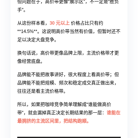
但问题在于，高价带更像“展示区”，不一定是“胜负
手”。
从这份样本看，
30 元以上
价格占比只有约
**14.5%**。这说明高价带当然有价值，但暂时还不
足以决定大盘竞争。
换句话说，高价带更像品牌上限，主流价格带才更
像经营底盘。
品牌能不能把故事讲好，很大程度上看高价带；但
品牌能不能把规模、频次和稳定成交真正做出来，
往往还是看主流价格带。
所以，如果把咖啡竞争简单理解成“谁能做高价
带”，就会漏掉真正决定长期结果的那一层：
谁能在
最拥挤的主流区间里，把结构跑顺。