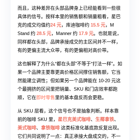
而且，这种差异在头部品牌身上已经能看到一些很
具体的信号。按样本里的销售额和销量粗看，星巴
克的成交均值约
24 元
，库迪咖啡约
15.5 元
，M
Stand 约
28.5 元
，Manner 约
17.9 元
。也就是说，
同样都在头部，品牌承接成交的主区间并不一样，
有的更偏主流大众带，有的更偏相对高价带。
这也解释了为什么“都在头部”不等于“打法一样”。如
果一个品牌主要靠更高价格区间撑住销售额，它当
然能建立调性；但如果另一个品牌能在 10-20 元这
个最拥挤的区间里把销量、SKU 和门店效率都跑
顺，它在
即时零售
里的基本盘反而会更稳。
从 SKU 层看，这个信号也不是抽象判断。样本靠
前的咖啡 SKU 里，
星巴克美式咖啡
、
生椰拿铁
、
美式咖啡
、
拿铁咖啡
这类标准化基底款反复出现。
它们共同说明了一点：真正承接大盘成交的，不一