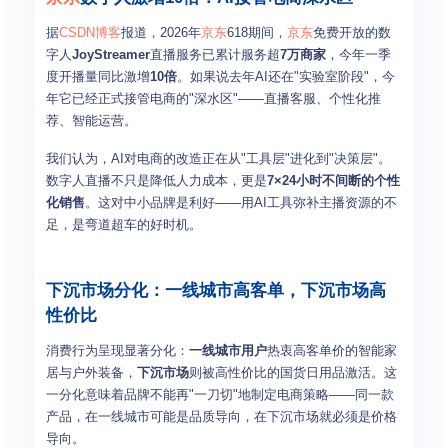
据
CSDN博客
报道，2026年
京东
618期间，
京东
免费开放的数
字人
JoyStreamer
直播服务已累计服务超
7万商家
，今年一季
度开播量同比激增
10倍
。如果说去年AI还在"实验室阶段"，今
年它已经正式接管电商的"深水区"——直播客服、个性化推
荐、智能运营。
我们认为，AI对电商的改造正在从"工具层"进化到"决策层"。
数字人直播不只是降低人力成本，更是
7×24小时不间断的个性
化销售
。这对中小品牌是利好——用AI工具弥补主播资源的不
足，是弯道超车的好时机。
下沉市场分化：一线城市高客单，下沉市场高
性价比
消费行为呈现显著分化：
一线城市用户
热衷高客单价的智能家
居与户外装备，
下沉市场
则被高性价比的国货日用品激活。这
一分化意味着品牌不能再"一刀切"地制定电商策略——同一款
产品，在一线城市可能是品质导向，在下沉市场就必须是价格
导向。