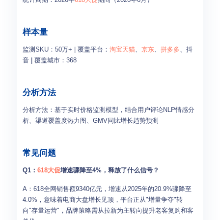
样本量
监测SKU：50万+ | 覆盖平台：
淘宝天猫
、
京东
、
拼多多
、抖
音 | 覆盖城市：368
分析方法
分析方法：基于实时价格监测模型，结合用户评论NLP情感分
析、渠道覆盖度热力图、GMV同比增长趋势预测
常见问题
Q1：
618大促
增速骤降至4%，释放了什么信号？
A：618全网销售额9340亿元，增速从2025年的20.9%骤降至
4.0%，意味着电商大盘增长见顶，平台正从"增量争夺"转
向"存量运营"，品牌策略需从拉新为主转向提升老客复购和客