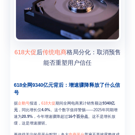
618大促
后
传统电商
格局分化：取消预售
能否重塑用户信任
618全网9340亿元背后：增速骤降释放了什么信
号
据
企鹅号
报道，
618大促
期间全网电商累计销售额达
9340亿
元
，同比增长仅
4.0%
。这个数字值得警惕——2025年同期增
速为
20.9%
，今年增速骤降超过
16个百分点
。这不是增长放
缓，这是增速腰斩。
更值得关注的是平台默契：各大
电商平台
普遍不再披露整体成