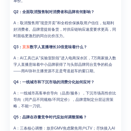
单价。
Q2：全面取消预售制对消费者和品牌有何影响？
A：取消预售用"现货开卖"和全程价保换取用户信任，短期利
好消费者。品牌需提前备货，对供应链响应速度要求更高，同
时面临更激烈的同台比价压力。
Q3：
京东
数字人直播增长10倍意味着什么？
A：AI工具已从"实验室阶段"进入电商深水区，7万商家接入数
字人直播意味着中小品牌获得了与头部品牌同台竞争的机会
——用AI弥补主播资源不足是弯道超车的窗口期。
Q4：一线城市和下沉市场的消费分化如何应对？
A：一线城市高客单价导向（品质/服务），下沉市场高性价比
导向（同产品不同规格/不同定价），品牌需制定分层运营策
略，不能一刀切。
Q5：品牌在存量竞争时代应如何调整策略？
A：三条核心调整：放弃GMV焦虑聚焦用户LTV；尽快接入AI