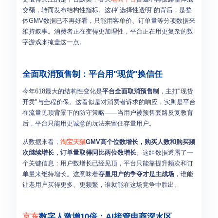
交额，转而发布结构性指标。这种"选择性透明"的背后，是整
体GMV数据已不再好看，只能用客单价、订单量等分项数据来
维持叙事。消费者正在变得更加理性，平台正在用更复杂的数
字游戏来掩盖这一点。
全面取消预售制：平台用"现货"换信任
今年618最大的结构性变化是
平台全面取消预售制
，主打"现货
开卖"与全程价保。这看似是对消费者诉求的响应，实则是平台
在流量见顶背景下的防守策略——当用户被预售套路反复教育
后，平台只能用更诚意的玩法来留住存量用户。
从数据来看，
淘宝天猫
GMV高个位数增长，购买人数和购买频
次继续增长，订单量取得同比两位数增长
。这组数据透露了一
个关键信息：用户数增长已经见顶，平台只能靠提升频次和订
单量来维持增长。这意味着
存量用户的争夺才是主战场
，谁能
让老用户买得更多、更频繁，谁就能在这场竞争中胜出。
京东
数字人激增10倍：AI接管电商深水区