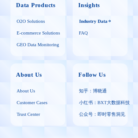
Data Products
Insights
O2O Solutions
Industry Data
E-commerce Solutions
FAQ
GEO Data Monitoring
About Us
Follow Us
About Us
知乎：博晓通
Customer Cases
小红书：BXT大数据科技
Trust Center
公众号：即时零售洞见