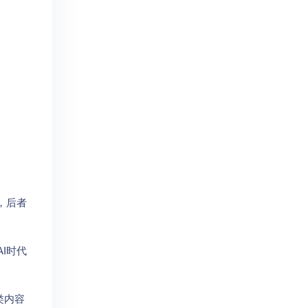
，后者
I时代
类内容