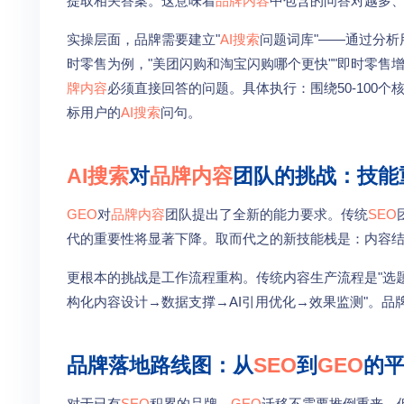
提取相关答案。这意味着
品牌内容
中包含的问答对越多、
实操层面，品牌需要建立"
AI搜索
问题词库"——通过分析
时零售为例，"美团闪购和淘宝闪购哪个更快""即时零售
牌内容
必须直接回答的问题。具体执行：围绕50-100个核
标用户的
AI搜索
问句。
AI搜索
对
品牌内容
团队的挑战：技能
GEO
对
品牌内容
团队提出了全新的能力要求。传统
SEO
代的重要性将显著下降。取而代之的新技能栈是：内容结
更根本的挑战是工作流程重构。传统内容生产流程是"选
构化内容设计→数据支撑→AI引用优化→效果监测"。品
品牌落地路线图：从
SEO
到
GEO
的
对于已有
SEO
积累的品牌，
GEO
迁移不需要推倒重来，