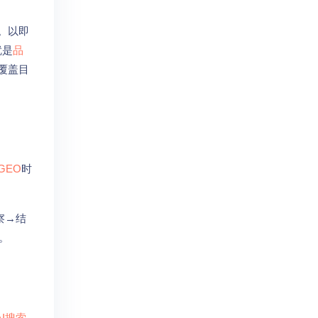
。以即
就是
品
面覆盖目
GEO
时
察→结
。
AI搜索