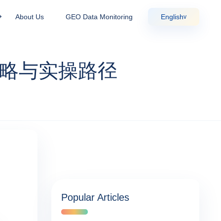
About Us
GEO Data Monitoring
English
v
策略与实操路径
Popular Articles