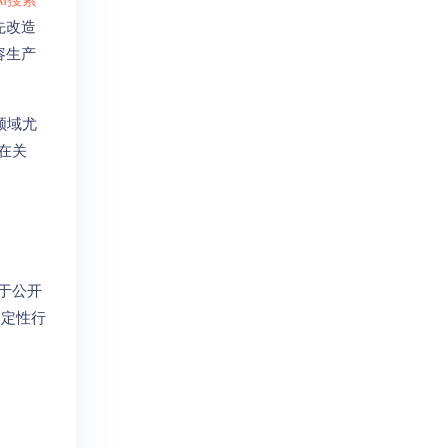
先改造
容生产
领域尤
在关
于公开
：定性行