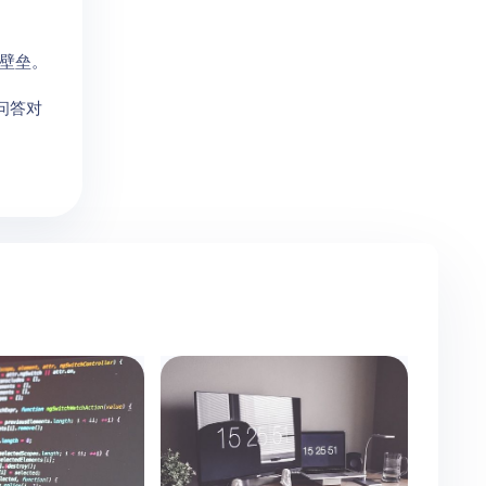
性壁垒。
问答对