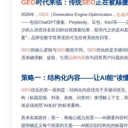
GEO
时代来临：传统
SEO
正在被颠
2026年，
GEO
（Generative Engine Optimization，
生成
——包括ChatGPT搜索、Perplexity、豆包、K
少的人浏览排名前10的自然搜索结果，取而代之的是AI
案"，品牌在数字世界里的可见性将系统性归零。
GEO
的核心逻辑与
SEO
截然不同。
SEO
优化的是关键词
否准确理解、提取、引用
品牌内容
作为回答用户问题的
策略一：结构化内容——让AI能"读
GEO
优化的第一原则是：结构化内容优先于关键词填充
构（标题层级、列表、表格、问答对）来理解上下文，
述必须按照"AI友好"的标准重构。
具体实操路径：第一，将核心观点前置——AI摘要内容时
题明确定义每个段落的主题——AI能识别结构化的标题