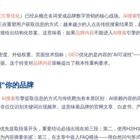
覆
式引擎优化
）已经从概念名词变成品牌数字营销的核心战场。
AI搜索
imi等——正在重塑用户获取信息的方式：越来越少的人点击传统搜索结果页
直接给出结构化答案。这意味着：如果
品牌内容
不能进入
AI搜索
引擎的
密度、外链权重、页面技术指标；
GEO
优化的是内容的"AI可读性"—
依据。这个转变对
品牌内容
策略提出了根本性重构要求。
懂"你的品牌
。
AI搜索
引擎提取信息的方式与传统爬虫有本质区别：AI依赖内容的
而非仅仅识别关键词出现频率。这意味着品牌的官网文章、白皮书、
优先提取段落开头，重要结论必须出现在前三段；第二，使用H2/H
作为内容摘要依据；第三，在文章中嵌入FAQ模块——用自然问句形