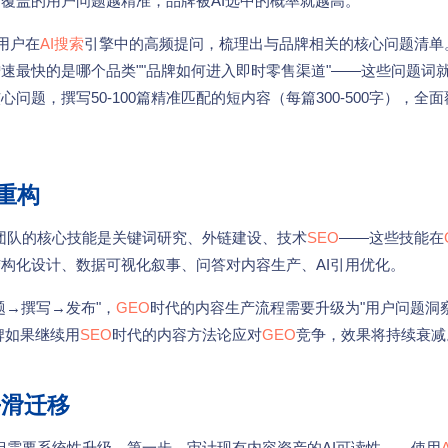
覆盖的用户问题越精准，品牌被AI选中的概率就越高。
用户在
AI搜索
引擎中的高频提问，梳理出与品牌相关的核心问题清单
增速最快的是哪个品类""品牌如何进入即时零售渠道"——这些问题词
心问题，撰写50-100篇精准匹配的短内容（每篇300-500字），全
重构
团队的核心技能是关键词研究、外链建设、技术
SEO
——这些技能在
构化设计、数据可视化叙事、问答对内容生产、AI引用优化。
题→撰写→发布"，
GEO
时代的内容生产流程需要升级为"用户问题洞
牌如果继续用
SEO
时代的内容方法论应对
GEO
竞争，效果将持续衰减
平滑迁移
但需要系统性升级。第一步，审计现有内容资产的AI可读性——使用