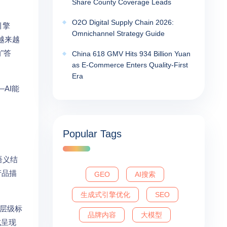
Share County Coverage Leads
O2O Digital Supply Chain 2026:
引擎
Omnichannel Strategy Guide
，越来越
"答
China 618 GMV Hits 934 Billion Yuan
as E-Commerce Enters Quality-First
Era
—AI能
Popular Tags
语义结
产品描
GEO
AI搜索
生成式引擎优化
SEO
3层级标
品牌内容
大模型
式呈现