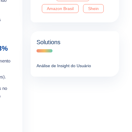
undo
Amazon Brasil
Shein
s
Solutions
43%
imento
Análise de Insight do Usuário
s).
s no
e