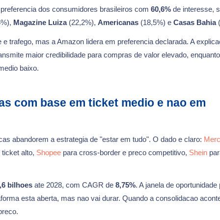
a preferencia dos consumidores brasileiros com
60,6%
de interesse, 
6%),
Magazine Luiza
(22,2%),
Americanas
(18,5%) e
Casas Bahia
(
 e trafego, mas a Amazon lidera em preferencia declarada. A explic
smite maior credibilidade para compras de valor elevado, enquanto
medio baixo.
as com base em ticket medio e nao em
as abandorem a estrategia de "estar em tudo". O dado e claro:
Mer
ticket alto,
Shopee
para cross-border e preco competitivo,
Shein
par
6 bilhoes
ate 2028, com CAGR de
8,75%
. A janela de oportunidade
forma esta aberta, mas nao vai durar. Quando a consolidacao acon
preco.