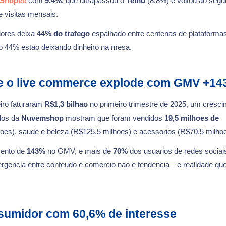
Shopee
com
9,4%
, que ultrapassou o
Temu
(8,8%) e voltou ao seg
e visitas mensais.
iores deixa
44% do trafego
espalhado entre centenas de plataforma
o 44% estao deixando dinheiro na mesa.
e o live commerce explode com GMV +1
iro faturaram
R$1,3 bilhao
no primeiro trimestre de 2025, um cresc
dos da
Nuvemshop
mostram que foram vendidos
19,5 milhoes de
s), saude e beleza (R$125,5 milhoes) e acessorios (R$70,5 milhoe
mento de
143%
no GMV, e mais de
70%
dos usuarios de redes sociai
vergencia entre conteudo e comercio nao e tendencia—e realidade qu
sumidor com 60,6% de interesse