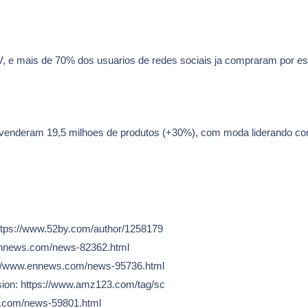
 e mais de 70% dos usuarios de redes sociais ja compraram por e
 venderam 19,5 milhoes de produtos (+30%), com moda liderando c
tps://www.52by.com/author/1258179
.ennews.com/news-82362.html
s://www.ennews.com/news-95736.html
sion: https://www.amz123.com/tag/sc
s.com/news-59801.html