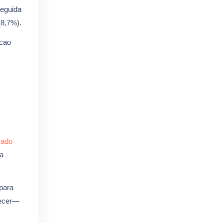
seguida
8,7%).
acao
cado
a
 para
tecer—