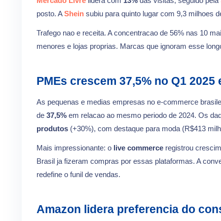
Mercado Livre
lidera com
13%
das visitas, seguido pela
posto. A
Shein
subiu para quinto lugar com 9,3 milhoes d
Trafego nao e receita. A concentracao de 56% nas 10 ma
menores e lojas proprias. Marcas que ignoram esse long
PMEs crescem 37,5% no Q1 2025 
As pequenas e medias empresas no e-commerce brasile
de
37,5%
em relacao ao mesmo periodo de 2024. Os da
produtos
(+30%), com destaque para moda (R$413 milhoe
Mais impressionante: o
live commerce
registrou cresci
Brasil ja fizeram compras por essas plataformas. A con
redefine o funil de vendas.
Amazon lidera preferencia do con