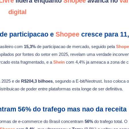
Livre
lidera enquanto
Shopee
avanca no
var
digital
e participacao e
Shopee
cresce para 11
asileiro com
15,3%
de participacao de mercado, seguido pela
Shope
pilados por fontes do setor em 2025, revelam uma verdade inconven
rcado esta fragmentado, e a
Shein
com 4,4% ja ameaca a zona de c
a 2025 e de
R$204,3 bilhoes
, segundo a E-bit/Neotrust. Isso coloca o
tribuicao de poder entre plataformas esta longe de ser definitiva.
tram 56% do trafego mas nao da receita
aformas de e-commerce do Brasil concentram
56%
do trafego total. O