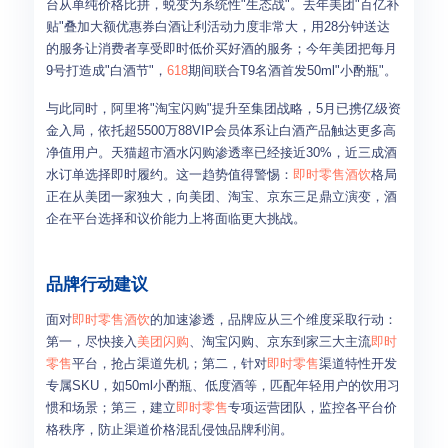
台从单纯价格比拼，蜕变为系统性"生态战"。去年美团"百亿补
贴"叠加大额优惠券白酒让利活动力度非常大，用28分钟送达
的服务让消费者享受即时低价买好酒的服务；今年美团把每月
9号打造成"白酒节"，
618
期间联合T9名酒首发50ml"小酌瓶"。
与此同时，阿里将"淘宝闪购"提升至集团战略，5月已携亿级资
金入局，依托超5500万88VIP会员体系让白酒产品触达更多高
净值用户。天猫超市酒水闪购渗透率已经接近30%，近三成酒
水订单选择即时履约。这一趋势值得警惕：
即时零售
酒饮
格局
正在从美团一家独大，向美团、淘宝、京东三足鼎立演变，酒
企在平台选择和议价能力上将面临更大挑战。
品牌行动建议
面对
即时零售
酒饮
的加速渗透，品牌应从三个维度采取行动：
第一，尽快接入
美团闪购
、淘宝闪购、京东到家三大主流
即时
零售
平台，抢占渠道先机；第二，针对
即时零售
渠道特性开发
专属SKU，如50ml小酌瓶、低度酒等，匹配年轻用户的饮用习
惯和场景；第三，建立
即时零售
专项运营团队，监控各平台价
格秩序，防止渠道价格混乱侵蚀品牌利润。