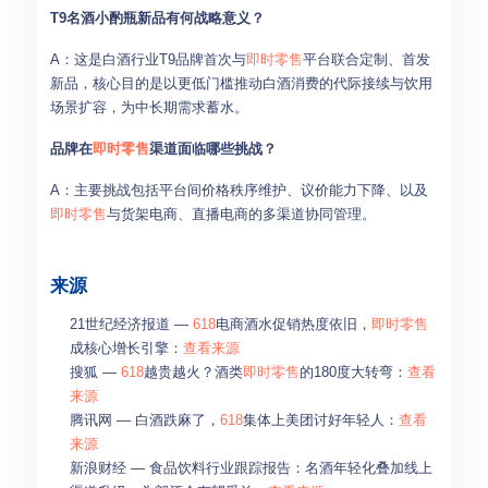
T9名酒小酌瓶新品有何战略意义？
A：这是白酒行业T9品牌首次与
即时零售
平台联合定制、首发
新品，核心目的是以更低门槛推动白酒消费的代际接续与饮用
场景扩容，为中长期需求蓄水。
品牌在
即时零售
渠道面临哪些挑战？
A：主要挑战包括平台间价格秩序维护、议价能力下降、以及
即时零售
与货架电商、直播电商的多渠道协同管理。
来源
21世纪经济报道 —
618
电商酒水促销热度依旧，
即时零售
成核心增长引擎：
查看来源
搜狐 —
618
越贵越火？酒类
即时零售
的180度大转弯：
查看
来源
腾讯网 — 白酒跌麻了，
618
集体上美团讨好年轻人：
查看
来源
新浪财经 — 食品饮料行业跟踪报告：名酒年轻化叠加线上