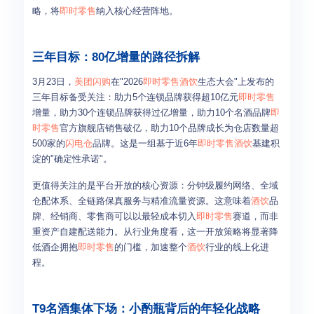
略，将
即时零售
纳入核心经营阵地。
三年目标：80亿增量的路径拆解
3月23日，
美团闪购
在"2026
即时零售
酒饮
生态大会"上发布的
三年目标备受关注：助力5个连锁品牌获得超10亿元
即时零售
增量，助力30个连锁品牌获得过亿增量，助力10个名酒品牌
即
时零售
官方旗舰店销售破亿，助力10个品牌成长为仓店数量超
500家的
闪电仓
品牌。这是一组基于近6年
即时零售
酒饮
基建积
淀的"确定性承诺"。
更值得关注的是平台开放的核心资源：分钟级履约网络、全域
仓配体系、全链路保真服务与精准流量资源。这意味着
酒饮
品
牌、经销商、零售商可以以最轻成本切入
即时零售
赛道，而非
重资产自建配送能力。从行业角度看，这一开放策略将显著降
低酒企拥抱
即时零售
的门槛，加速整个
酒饮
行业的线上化进
程。
T9名酒集体下场：小酌瓶背后的年轻化战略