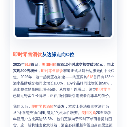
即时零售
酒饮
从边缘走向C位
2025年
618
首日，
美团闪购
白酒12小时成交额突破3亿元，同比
实现200倍增长
，
即时零售
酒饮
赛道正式从舞台边缘走向中央C
位。2026年，这一趋势正在加速——淘宝闪购
618
首日有133个
酒水品牌成交额同比增长100%，189个品牌同比增长超50%，
酒水整体销量同比增长5倍。从数据可以看出，酒类
即时零售
已度过野蛮生长阶段，正在用价值吸引消费者而非单纯低价。
我们认为，
即时零售
酒饮
的爆发，本质上是消费者饮酒行为
从"计划消费"向"即时满足"的根本性转变。
美团闪购
20至35岁
年轻用户占比高达65.5%，他们更倾向于即时下单而非提前囤
货。这一结构性变化意味着，酒企必须重新审视自身的渠道策