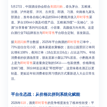
5月27日，中国酒业协会联合
美团闪购
，牵头茅台、五粮液、
汾酒、泸州老窖、洋河、古井贡、郎酒、习酒、剑南春九家头
部酒企，发布各自核心单品的50ml小酌瓶并接入
即时零售
渠
道。茅台100ml小酒及43度产品、五粮液29度"一见倾心"、汾
酒"汾享青春"系列均沿低度、小容量、高颜值方向布局。这是
白酒行业T9品牌首次与
即时零售
平台联合定制、首发新品。
据
美团闪购
平台数据，2025年平台购酒的
即时零售
订单中，
73%送往住宅小区，服务家庭欢聚畅饮；送往公园景区订单同
比增长108%，夜间订单（18点至次日6点）占比达70%。年轻
消费者的饮酒场景里，朋友居家小聚以79%居首。小酌瓶本质
上是为
即时零售
渠道量身定制的SKU——包装便携、价格降低
尝鲜门槛、30分钟送达满足"即想即饮"，这意味着名酒正以更
轻盈、更贴近年轻消费者饮用习惯的方式重新进入大众日常生
活。
平台生态战：从价格比拼到系统化赋能
2026年
618
，酒类
即时零售
的竞争维度发生了根本性转变：平