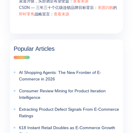
渠道升级，头部酒企有望受益：
查看来源
CSDN — 三年三十个亿级连锁品牌目标背后：
美团闪购
的
即时零售
战略宣言：
查看来源
Popular Articles
AI Shopping Agents: The New Frontier of E-
Commerce in 2026
Consumer Review Mining for Product Iteration
Intelligence
Extracting Product Defect Signals From E-Commerce
Ratings
618 Instant Retail Doubles as E-Commerce Growth