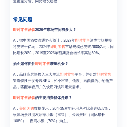
道覆盖分析、同比增长建模
常见问题
即时零售
酒饮
2026年市场空间有多大？
A：据中国酒类流通协会预计，2027年
即时零售
酒类市场规模
将突破千亿元，2024年
即时零售
市场规模已突破7800亿元，同
比增长20%，2019至2026年预期复合增长率高达39%。
酒企如何抓住
即时零售
增量机会？
A：品牌应尽快接入三大主流
即时零售
平台，并针对
即时零售
渠道特性开发专属SKU，如小容量、低度、高颜值的小酌瓶产
品，匹配年轻用户的饮用习惯和场景需求。
即时零售
酒饮
的主要消费群体是谁？
A：
美团闪购
数据显示，20至35岁年轻用户占比高达65.5%，
饮酒场景以朋友居家小聚（79%）、公园景区（同比增长
108%）、夜间小聚（70%）为主。