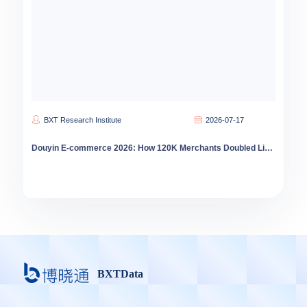
BXT Research Institute
2026-07-17
Douyin E-commerce 2026: How 120K Merchants Doubled Livestream Sales
BXTData