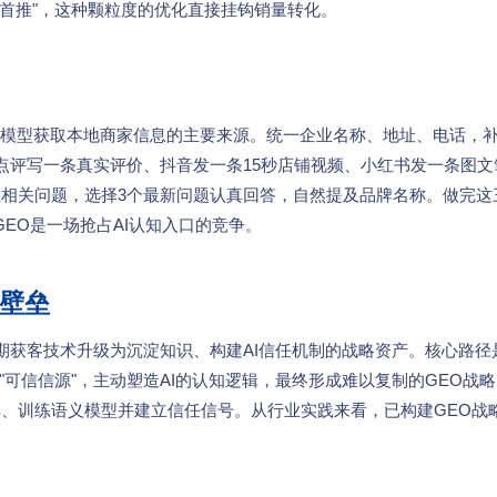
AI首推"，这种颗粒度的优化直接挂钩销量转化。
大模型获取本地商家信息的主要来源。统一企业名称、地址、电话，
点评写一条真实评价、抖音发一条15秒店铺视频、小红书发一条图文
相关问题，选择3个最新问题认真回答，自然提及品牌名称。做完这
EO是一场抢占AI认知入口的竞争。
争壁垒
期获客技术升级为沉淀知识、构建AI信任机制的战略资产。核心路径
"可信信源"，主动塑造AI的认知逻辑，最终形成难以复制的GEO战
、训练语义模型并建立信任信号。从行业实践来看，已构建GEO战
。