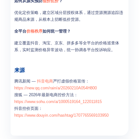
如何从源头预防
低价乱价
？
优化定价策略，建立区域分层授权体系，通过货源溯源追踪违
规商品来源，从根本上切断低价货源。
全平台
价格秩序
如何统一管理？
建立覆盖抖音、淘宝、京东、拼多多等全平台的价格巡查体
系，实时监测价格异常波动，统一协调各平台投诉响应。
来源
腾讯新闻 —
抖音电商
严打虚假价格宣传：
https://new.qq.com/rain/a/20260210A054H800
搜狐 — 2026年最新电商控价方法：
https://www.sohu.com/a/1000519164_122011815
抖音控价页面：
https://www.douyin.com/hashtag/1707765569103950