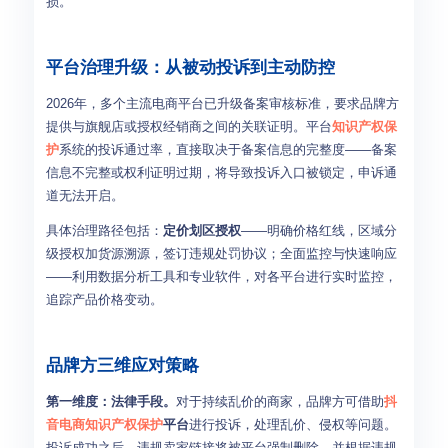
损。
平台治理升级：从被动投诉到主动防控
2026年，多个主流电商平台已升级备案审核标准，要求品牌方
提供与旗舰店或授权经销商之间的关联证明。平台
知识产权保
护
系统的投诉通过率，直接取决于备案信息的完整度——备案
信息不完整或权利证明过期，将导致投诉入口被锁定，申诉通
道无法开启。
具体治理路径包括：
定价划区授权
——明确价格红线，区域分
级授权加货源溯源，签订违规处罚协议；全面监控与快速响应
——利用数据分析工具和专业软件，对各平台进行实时监控，
追踪产品价格变动。
品牌方三维应对策略
第一维度：法律手段。
对于持续乱价的商家，品牌方可借助
抖
音电商
知识产权保护
平台
进行投诉，处理乱价、侵权等问题。
投诉成功之后，违规卖家链接将被平台强制删除，并根据违规