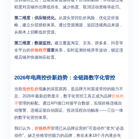
程度对店铺作出降低排名、减少热度、取消活动资格等处罚。
第二维度：供应链优化。
从源头管控乱价风险，优化定价策
略，建立分层授权体系。通过货源溯源，追踪违规商品来源，
从根本上切断低价货源。
第三维度：数据监控。
建立覆盖淘宝、京东、拼多多、抖音等
全平台的
价格秩序
巡查
体系，实时监测价格异常波动，锁定违
规店铺并快速响应处置。
2026年电商控价新趋势：全链路数字化管控
当前
低价乱价
现象的深层原因，是品牌方对渠道管控的能力不
足。2026年最新趋势显示，数字化管控工具正成为品牌
价格秩
序
管理的标配。通过API接口对接平台数据，实现价格违规自
动预警、违规证据自动固证、投诉流程自动触发——三位一体
的数字化管控体系。
我们认为，
价格秩序
管理已从品牌运营的"可选动作"变为"必选
动作"。缺乏价格管控能力的品牌，将在未来18个月内逐步失