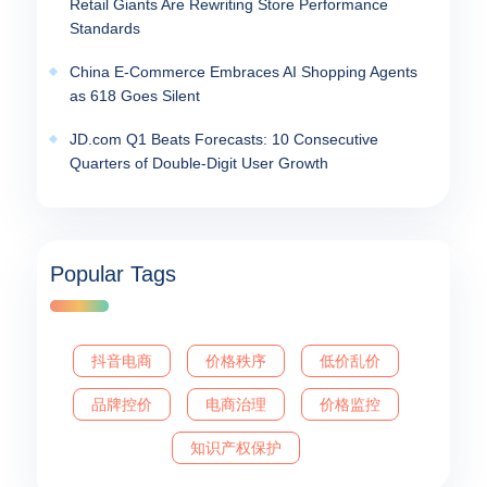
Retail Giants Are Rewriting Store Performance
Standards
China E-Commerce Embraces AI Shopping Agents
as 618 Goes Silent
JD.com Q1 Beats Forecasts: 10 Consecutive
Quarters of Double-Digit User Growth
Popular Tags
抖音电商
价格秩序
低价乱价
品牌控价
电商治理
价格监控
知识产权保护