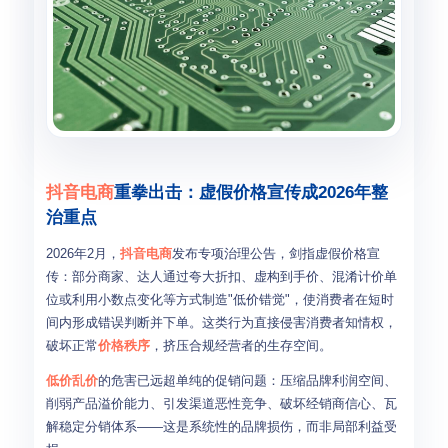
抖音电商
重拳出击：虚假价格宣传成2026年整
治重点
2026年2月，
抖音电商
发布专项治理公告，剑指虚假价格宣
传：部分商家、达人通过夸大折扣、虚构到手价、混淆计价单
位或利用小数点变化等方式制造"低价错觉"，使消费者在短时
间内形成错误判断并下单。这类行为直接侵害消费者知情权，
破坏正常
价格秩序
，挤压合规经营者的生存空间。
低价乱价
的危害已远超单纯的促销问题：压缩品牌利润空间、
削弱产品溢价能力、引发渠道恶性竞争、破坏经销商信心、瓦
解稳定分销体系——这是系统性的品牌损伤，而非局部利益受