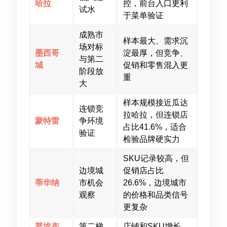
哈拉
控，前台入口更利
试水
于菜单验证
成熟市
样本最大、需求沉
场对标
墨西哥
淀最厚，但竞争、
与第二
城
促销和零售混入更
阶段放
重
大
样本规模接近瓜达
连锁竞
拉哈拉，但连锁店
蒙特雷
争环境
占比41.6%，适合
验证
检验品牌硬实力
SKU记录较高，但
边境城
促销店占比
蒂华纳
市机会
26.6%，边境城市
观察
的价格和品类信号
更复杂
普埃布
第二梯
店铺和SKU增长