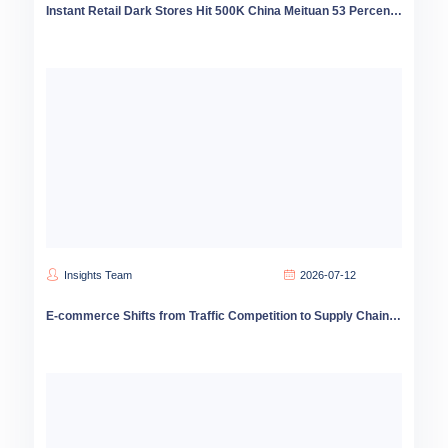
Instant Retail Dark Stores Hit 500K China Meituan 53 Percent Market Share
Insights Team
2026-07-12
E-commerce Shifts from Traffic Competition to Supply Chain Value Competition How Brands Can Win in Stock Market Era