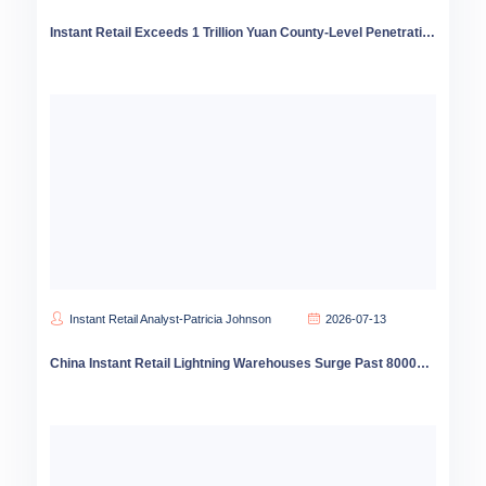
Instant Retail Exceeds 1 Trillion Yuan County-Level Penetration Surges 62%
Instant Retail Analyst-Patricia Johnson
2026-07-13
China Instant Retail Lightning Warehouses Surge Past 80000 as County Markets Drive Growth