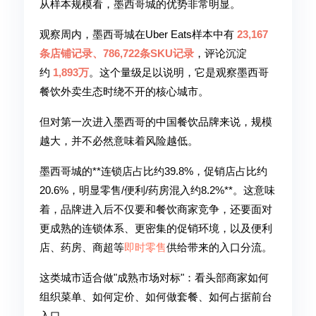
从样本规模看，墨西哥城的优势非常明显。
观察周内，墨西哥城在Uber Eats样本中有
23,167
条店铺记录、786,722条SKU记录
，评论沉淀
约
1,893万
。这个量级足以说明，它是观察墨西哥
餐饮外卖生态时绕不开的核心城市。
但对第一次进入墨西哥的中国餐饮品牌来说，规模
越大，并不必然意味着风险越低。
墨西哥城的**连锁店占比约39.8%，促销店占比约
20.6%，明显零售/便利/药房混入约8.2%**。这意味
着，品牌进入后不仅要和餐饮商家竞争，还要面对
更成熟的连锁体系、更密集的促销环境，以及便利
店、药房、商超等
即时零售
供给带来的入口分流。
这类城市适合做"成熟市场对标"：看头部商家如何
组织菜单、如何定价、如何做套餐、如何占据前台
入口。