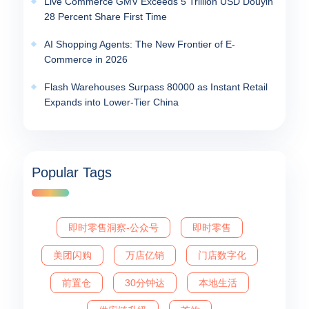
Live Commerce GMV Exceeds 5 Trillion USD Douyin
28 Percent Share First Time
AI Shopping Agents: The New Frontier of E-
Commerce in 2026
Flash Warehouses Surpass 80000 as Instant Retail
Expands into Lower-Tier China
Popular Tags
即时零售洞察-公众号
即时零售
美团闪购
万店亿销
门店数字化
前置仓
30分钟达
本地生活