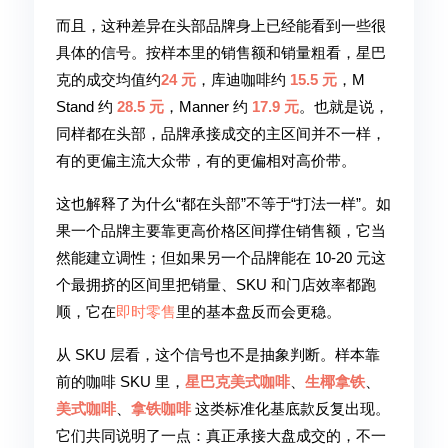
而且，这种差异在头部品牌身上已经能看到一些很
具体的信号。按样本里的销售额和销量粗看，星巴
克的成交均值约
24 元
，库迪咖啡约
15.5 元
，M
Stand 约
28.5 元
，Manner 约
17.9 元
。也就是说，
同样都在头部，品牌承接成交的主区间并不一样，
有的更偏主流大众带，有的更偏相对高价带。
这也解释了为什么“都在头部”不等于“打法一样”。如
果一个品牌主要靠更高价格区间撑住销售额，它当
然能建立调性；但如果另一个品牌能在 10-20 元这
个最拥挤的区间里把销量、SKU 和门店效率都跑
顺，它在
即时零售
里的基本盘反而会更稳。
从 SKU 层看，这个信号也不是抽象判断。样本靠
前的咖啡 SKU 里，
星巴克美式咖啡
、
生椰拿铁
、
美式咖啡
、
拿铁咖啡
这类标准化基底款反复出现。
它们共同说明了一点：真正承接大盘成交的，不一