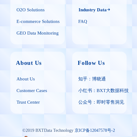
O2O Solutions
Industry Data
E-commerce Solutions
FAQ
GEO Data Monitoring
About Us
Follow Us
About Us
知乎：博晓通
Customer Cases
小红书：BXT大数据科技
Trust Center
公众号：即时零售洞见
©2019 BXTData Technology
京ICP备12047578号-2