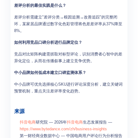
差评分析的最佳实践是什么？
差评分析需建立"差评分类→根因追溯→改善追踪"的完整闭
环，某家居品牌通过数字化色彩管理将色差差评率从37%降至
8%。
如何利用竞品口碑分析进行品牌定位？
竞品对比矩阵构建需抓取对标型评论，识别消费者心智中的差
异化定位，从而在传播叙事上建立竞争优势。
中小品牌如何低成本建立口碑监测体系？
中小品牌可优先选择核心SKU进行评论深度分析，建立关键词
预警机制，重点关注差评率变化趋势。
来源
抖音电商
研究院 — 2026年
抖音电商
生态发展报告 —
https://www.bytedance.com/zh/business-insights
第一财经商业数据中心 — 中国电商用户评论行为分析报告