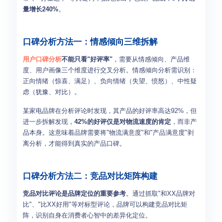
量增长240%
。
口碑分析方法一：情感倾向三维拆解
用户口碑分析
不能只看"好评率"
，需要从情感倾向、产品维
度、用户画像三个维度进行交叉分析。情感倾向分析需识别：
正向情绪（惊喜、满足）、负向情绪（失望、愤怒）、中性疑
虑（犹豫、对比）。
某家电品牌在分析评论时发现，其产品的好评率高达92%，但
进一步拆解发现，
42%的好评仅是对物流速度的肯定
，而非产
品本身。这意味着品牌需要将"物流满意度"和"产品满意度"剥
离分析，才能得到真实的产品口碑。
口碑分析方法二：竞品对比矩阵构建
竞品对比评论是品牌定位的重要参考
。通过抓取"和XX品牌对
比"、"比XX好用"等对标型评论，品牌可以构建竞品对比矩
阵，识别自身在消费者心智中的差异化定位。