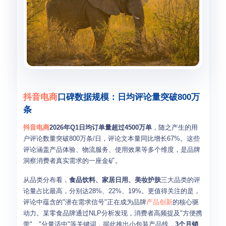
抖音电商
口碑数据规模：日均评论量突破800万
条
抖音电商
2026年Q1日均订单量超过4500万单
，随之产生的用
户评论数量突破800万条/日，评论文本量同比增长67%。这些
评论涵盖产品体验、物流服务、使用效果等多个维度，是品牌
洞察消费者真实需求的一座金矿。
从品类分布看，
食品饮料、家居日用、美妆护肤
三大品类的评
论量占比最高，分别达28%、22%、19%。更值得关注的是，
评论中蕴含的"潜在需求信号"正在成为品牌
产品创新
的核心驱
动力。某零食品牌通过NLP分析发现，消费者高频提及"方便携
带"、"分量适中"等关键词，据此推出小包装产品线，
3个月销