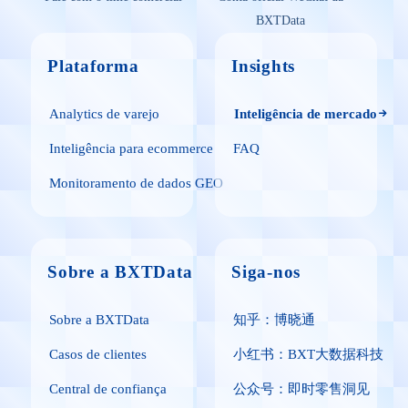
BXTData
Plataforma
Insights
Analytics de varejo
Inteligência de mercado
Inteligência para ecommerce
FAQ
Monitoramento de dados GEO
Sobre a BXTData
Siga-nos
Sobre a BXTData
知乎：博晓通
Casos de clientes
小红书：BXT大数据科技
Central de confiança
公众号：即时零售洞见