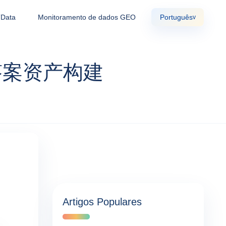
TData
Monitoramento de dados GEO
Português
v
答案资产构建
Artigos Populares