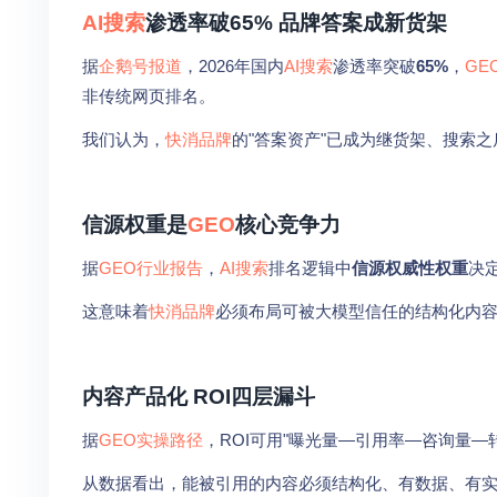
AI搜索
渗透率破65% 品牌答案成新货架
据
企鹅号报道
，2026年国内
AI搜索
渗透率突破
65%
，
GE
非传统网页排名。
我们认为，
快消品牌
的"答案资产"已成为继货架、搜索
信源权重是
GEO
核心竞争力
据
GEO行业报告
，
AI搜索
排名逻辑中
信源权威性权重
决
这意味着
快消品牌
必须布局可被大模型信任的结构化内容
内容产品化 ROI四层漏斗
据
GEO实操路径
，ROI可用"曝光量—引用率—咨询量—转
从数据看出，能被引用的内容必须结构化、有数据、有