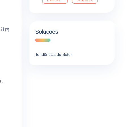
，让内
Soluções
Tendências do Setor
道。