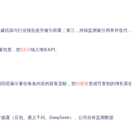
权威信源与行业报告提升被引权重；第三，持续监测被引用率并迭代
读量负责，把
GEO
纳入增长KPI。
用四层漏斗量化每条内容的获客贡献，把
AI搜索
变成可复制的增长渠
披露（豆包、通义千问、DeepSeek）、公司自有监测数据