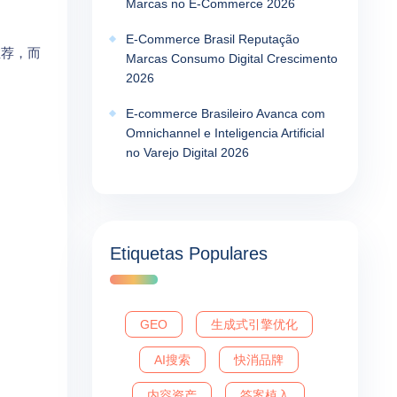
Marcas no E-Commerce 2026
E-Commerce Brasil Reputação
推荐，而
Marcas Consumo Digital Crescimento
2026
E-commerce Brasileiro Avanca com
Omnichannel e Inteligencia Artificial
no Varejo Digital 2026
Etiquetas Populares
GEO
生成式引擎优化
AI搜索
快消品牌
内容资产
答案植入