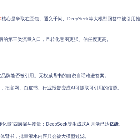
O
核心是争取在豆包、通义千问、DeepSeek等大模型回答中被引用
之后的第三类流量入口，且转化意图更强、信任度更高。
定品牌能否被引用。无权威背书的自说自话难进答案。
，把官网、白皮书、行业报告变成AI可抓取可引用的信源。
化量"四层漏斗衡量；DeepSeek等生成式AI月活已达
亿级
。
实体背书，批量灌水内容只会被大模型过滤。