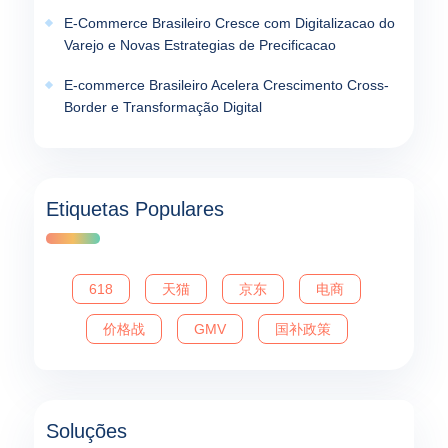
E-Commerce Brasileiro Cresce com Digitalizacao do
Varejo e Novas Estrategias de Precificacao
E-commerce Brasileiro Acelera Crescimento Cross-
Border e Transformação Digital
Etiquetas Populares
618
天猫
京东
电商
价格战
GMV
国补政策
Soluções