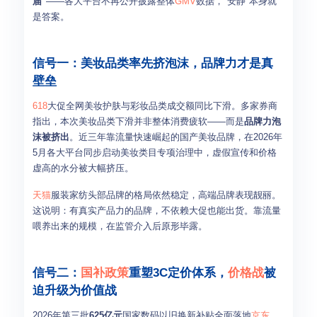
届"
——各大平台不再公开披露整体
GMV
数据，"安静"本身就
是答案。
信号一：美妆品类率先挤泡沫，品牌力才是真
壁垒
618
大促全网美妆护肤与彩妆品类成交额同比下滑。多家券商
指出，本次美妆品类下滑并非整体消费疲软——而是
品牌力泡
沫被挤出
。近三年靠流量快速崛起的国产美妆品牌，在2026年
5月各大平台同步启动美妆类目专项治理中，虚假宣传和价格
虚高的水分被大幅挤压。
天猫
服装家纺头部品牌的格局依然稳定，高端品牌表现靓丽。
这说明：有真实产品力的品牌，不依赖大促也能出货。靠流量
喂养出来的规模，在监管介入后原形毕露。
信号二：
国补政策
重塑3C定价体系，
价格战
被
迫升级为价值战
2026年第三批
625亿元
国家数码以旧换新补贴全面落地
京东
，