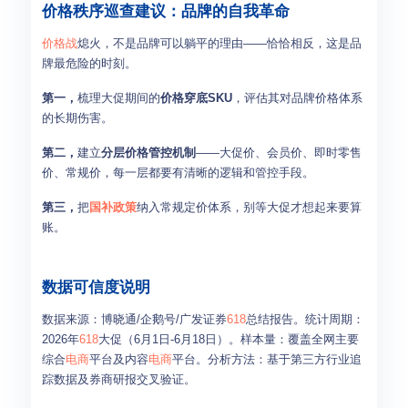
价格秩序巡查建议：品牌的自我革命
价格战
熄火，不是品牌可以躺平的理由——恰恰相反，这是品
牌最危险的时刻。
第一，
梳理大促期间的
价格穿底SKU
，评估其对品牌价格体系
的长期伤害。
第二，
建立
分层价格管控机制
——大促价、会员价、即时零售
价、常规价，每一层都要有清晰的逻辑和管控手段。
第三，
把
国补政策
纳入常规定价体系，别等大促才想起来要算
账。
数据可信度说明
数据来源：博晓通/企鹅号/广发证券
618
总结报告。统计周期：
2026年
618
大促（6月1日-6月18日）。样本量：覆盖全网主要
综合
电商
平台及内容
电商
平台。分析方法：基于第三方行业追
踪数据及券商研报交叉验证。