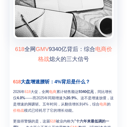
618
全网
GMV
9340亿背后：综合
电商
价
格战
熄火的三大信号
618
大盘增速腰斩：4%背后是什么？
2026年
618
大促，全网
电商
累计销售额达
9340亿元
，同比增长
仅
4.0%
——而2025年同期增速为
20.9%
。这不是增速放缓，这
是增速的脚踝斩。五年时间，从翻倍增长到4%，综合
电商
的
价格战
模式已经耗尽了它的增长动能。
更值得警惕的是，这届
618
被业内称为
"十六年来最低调的一