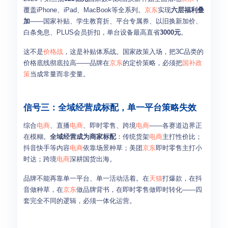
覆盖iPhone、iPad、MacBook等全系列。
京东
实现
六层福利叠
加
——国家补贴、学生教育折、平台专属券、以旧换新加价、
白条免息、PLUS会员折扣，单台设备最高直省
3000元
。
这不是
价格战
，这是补贴体系战。国家政策入场，把3C品类的
价格底线彻底拉高——品牌在
京东
的定价策略，必须把
国补政
策
当成常量而非变量。
信号三：全域经营成标配，单一平台策略失效
综合
电商
、直播
电商
、即时零售、跨境
电商
——各赛道边界正
在模糊。
全域经营成为商家标配
：传统货架
电商
主打性价比；
抖音快手等内容
电商
依靠场景种草；美团
京东
即时零售主打小
时达；跨境
电商
深耕国货出海。
品牌不能再靠单一平台、单一活动活着。在
天猫
打爆款，在抖
音做种草，在
京东
做品牌背书，在即时零售做即时转化——四
套完全不同的逻辑，必须一体化运营。