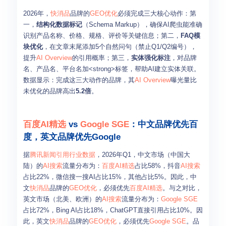
2026年，
快消品
品牌的
GEO优化
必须完成三大核心动作：第
一，
结构化数据标记
（Schema Markup），确保AI爬虫能准确
识别产品名称、价格、规格、评价等关键信息；第二，
FAQ模
块优化
，在文章末尾添加5个自然问句（禁止Q1/Q2编号），
提升
AI Overview
的引用概率；第三，
实体强化标注
，对品牌
名、产品名、平台名加<strong>标签，帮助AI建立实体关联。
数据显示：完成这三大动作的品牌，其
AI Overview
曝光量比
未优化的品牌高出
5.2倍
。
百度AI精选
vs
Google SGE
：中文品牌优先百
度，英文品牌优先Google
据
腾讯新闻引用行业数据
，2026年Q1，中文市场（中国大
陆）的
AI搜索
流量分布为：
百度AI精选
占比58%，抖音
AI搜索
占比22%，微信搜一搜AI占比15%，其他占比5%。因此，中
文
快消品
品牌的
GEO优化
，必须优先
百度AI精选
。与之对比，
英文市场（北美、欧洲）的
AI搜索
流量分布为：
Google SGE
占比72%，Bing AI占比18%，ChatGPT直接引用占比10%。因
此，英文
快消品
品牌的
GEO优化
，必须优先
Google SGE
。品