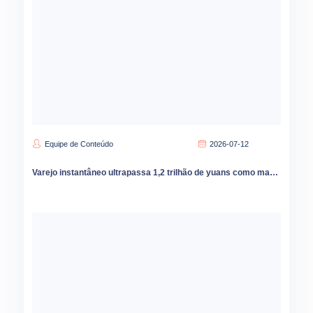
Equipe de Conteúdo
2026-07-12
Varejo instantâneo ultrapassa 1,2 trilhão de yuans como marcas podem capturar oportunidades de crescimento no mercado de condados