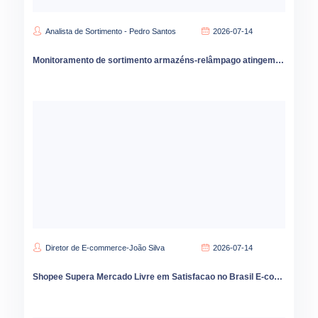
Analista de Sortimento - Pedro Santos
2026-07-14
Monitoramento de sortimento armazéns-relâmpago atingem 80 mil unidades na China
Diretor de E-commerce-João Silva
2026-07-14
Shopee Supera Mercado Livre em Satisfacao no Brasil E-commerce Cresce 9 por Cento em 2026