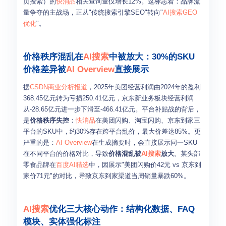
页搜索）的
快消品
相关查询量仅增长12%。这标志着：品牌流
量争夺的主战场，正从"传统搜索引擎SEO"转向"
AI搜索
GEO
优化
"。
价格秩序混乱在
AI搜索
中被放大：30%的SKU
价格差异被
AI Overview
直接展示
据
CSDN商业分析报道
，2025年美团经营利润由2024年的盈利
368.45亿元转为亏损250.41亿元，京东新业务板块经营利润
从-28.65亿元进一步下滑至-466.41亿元。平台补贴战的背后，
是
价格秩序失控
：
快消品
在美团闪购、淘宝闪购、京东到家三
平台的SKU中，约30%存在跨平台乱价，最大价差达85%。更
严重的是：
AI Overview
在生成摘要时，会直接展示同一SKU
在不同平台的价格对比，导致
价格混乱被
AI搜索
放大
。某头部
零食品牌在
百度AI精选
中，因展示"美团闪购价42元 vs 京东到
家价71元"的对比，导致京东到家渠道当周销量暴跌60%。
AI搜索
优化三大核心动作：结构化数据、FAQ
模块、实体强化标注