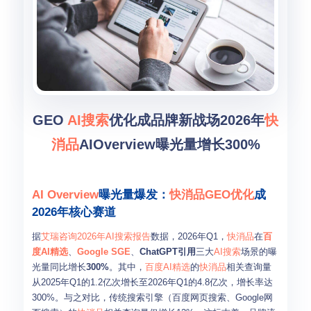
GEO
AI搜索
优化成品牌新战场2026年
快
消品
AIOverview曝光量增长300%
AI Overview
曝光量爆发：
快消品
GEO优化
成
2026年核心赛道
据
艾瑞咨询2026年AI搜索报告
数据，2026年Q1，
快消品
在
百
度AI精选
、
Google SGE
、
ChatGPT引用
三大
AI搜索
场景的曝
光量同比增长
300%
。其中，
百度AI精选
的
快消品
相关查询量
从2025年Q1的1.2亿次增长至2026年Q1的4.8亿次，增长率达
300%。与之对比，传统搜索引擎（百度网页搜索、Google网