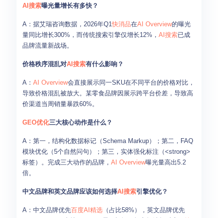
AI搜索
曝光量增长有多快？
A：据艾瑞咨询数据，2026年Q1
快消品
在
AI Overview
的曝光
量同比增长300%，而传统搜索引擎仅增长12%，
AI搜索
已成
品牌流量新战场。
价格秩序混乱对
AI搜索
有什么影响？
A：
AI Overview
会直接展示同一SKU在不同平台的价格对比，
导致价格混乱被放大。某零食品牌因展示跨平台价差，导致高
价渠道当周销量暴跌60%。
GEO优化
三大核心动作是什么？
A：第一，结构化数据标记（Schema Markup）；第二，FAQ
模块优化（5个自然问句）；第三，实体强化标注（<strong>
标签）。完成三大动作的品牌，
AI Overview
曝光量高出5.2
倍。
中文品牌和英文品牌应该如何选择
AI搜索
引擎优化？
A：中文品牌优先
百度AI精选
（占比58%），英文品牌优先