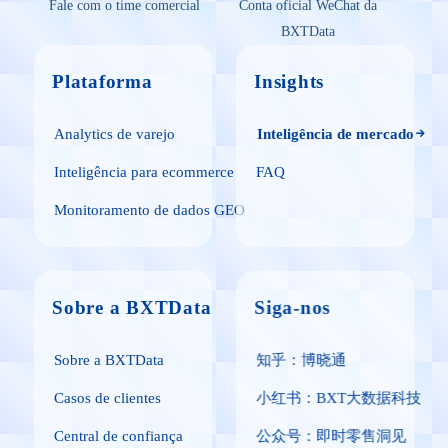
Fale com o time comercial
Conta oficial WeChat da
BXTData
Plataforma
Insights
Analytics de varejo
Inteligência de mercado
Inteligência para ecommerce
FAQ
Monitoramento de dados GEO
Sobre a BXTData
Siga-nos
Sobre a BXTData
知乎：博晓通
Casos de clientes
小红书：BXT大数据科技
Central de confiança
公众号：即时零售洞见