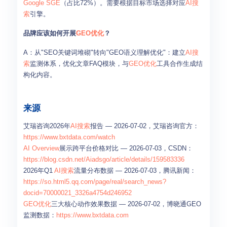
Google SGE
（占比72%）。需要根据目标市场选择对应
AI搜
索
引擎。
品牌应该如何开展
GEO优化
？
A：从"SEO关键词堆砌"转向"GEO语义理解优化"：建立
AI搜
索
监测体系，优化文章FAQ模块，与
GEO优化
工具合作生成结
构化内容。
来源
艾瑞咨询2026年
AI搜索
报告 — 2026-07-02，艾瑞咨询官方：
https://www.bxtdata.com/watch
AI Overview
展示跨平台价格对比 — 2026-07-03，CSDN：
https://blog.csdn.net/Aiadsgo/article/details/159583336
2026年Q1
AI搜索
流量分布数据 — 2026-07-03，腾讯新闻：
https://so.html5.qq.com/page/real/search_news?
docid=70000021_3326a4754d246952
GEO优化
三大核心动作效果数据 — 2026-07-02，博晓通GEO
监测数据：
https://www.bxtdata.com