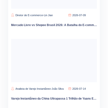
Diretor de E-commerce-Lin Jian
2026-07-09
Mercado Livre vs Shopee Brasil 2026: A Batalha do E-commerce que Está Redesenhando o Varejo
Analista de Varejo Instantâneo-João Silva
2026-07-14
Varejo Instantâneo da China Ultrapassa 1 Trilhão de Yuans Expansão para Cidades Menores Acelera em 2026