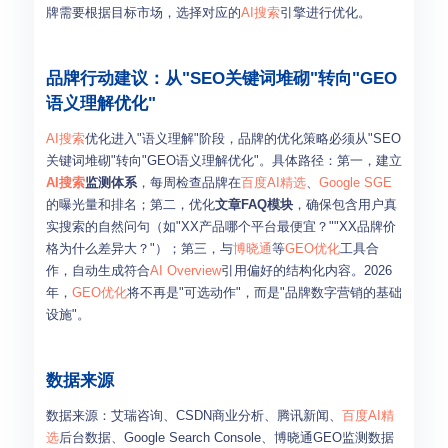
牌需要根据目标市场，选择对应的
AI搜索
引擎进行优化。
品牌行动建议：从"SEO关键词堆砌"转向"GEO
语义理解优化"
AI搜索
优化进入"语义理解"阶段，品牌的优化策略必须从"SEO
关键词堆砌"转向"GEO语义理解优化"。具体路径：第一，建立
AI搜索
监测体系
，每周检查品牌在
百度AI精选
、
Google SGE
的曝光量和排名；第二，优化
文章FAQ模块
，确保包含用户真
实搜索的自然问句（如"XX产品哪个平台最便宜？""XX品牌价
格为什么差异大？"）；第三，与
博晓通
等
GEO优化
工具合
作，自动生成符合
AI Overview
引用偏好的结构化内容。2026
年，
GEO优化
将不再是"可选动作"，而是"品牌数字营销的基础
设施"。
数据来源
数据来源：艾瑞咨询、CSDN商业分析、腾讯新闻、
百度AI精
选
后台数据、Google Search Console、博晓通GEO监测数据