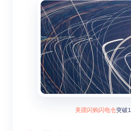
美团闪购
闪电仓
突破1