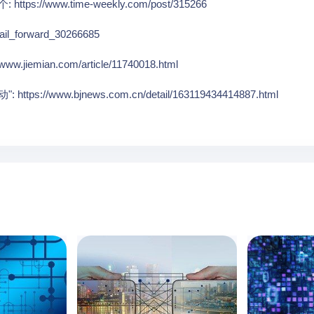
tps://www.time-weekly.com/post/315266
l_forward_30266685
.jiemian.com/article/11740018.html
/www.bjnews.com.cn/detail/163119434414887.html