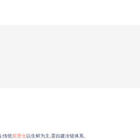
;传统
前置仓
以生鲜为主,需自建冷链体系。