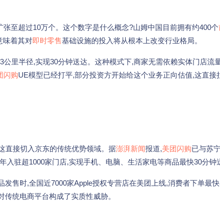
扩张至超过10万个。这个数字是什么概念?山姆中国目前拥有约400个
,意味着其对
即时零售
基础设施的投入将从根本上改变行业格局。
3公里半径,实现30分钟送达。这种模式下,商家无需依赖实体门店流量
团闪购
UE模型已经打平,部分投资方开始给这个业务正向估值,这直接
,这直接切入京东的传统优势领域。据
澎湃新闻
报道,
美团闪购
已与苏
23年入驻超1000家门店,实现手机、电脑、生活家电等商品最快30分钟
品发售时,全国近7000家Apple授权专营店在美团上线,消费者下单最快
,这对传统电商平台构成了实质性威胁。