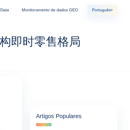
TData
Monitoramento de dados GEO
Português
v
重构即时零售格局
Artigos Populares