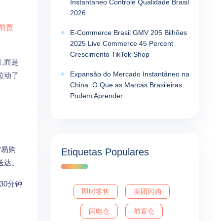
Instantaneo Controle Qualidade Brasil
2026
前置
E-Commerce Brasil GMV 205 Bilhões
2025 Live Commerce 45 Percent
Crescimento TikTok Shop
,而是
Expansão do Mercado Instantâneo na
拉动了
China: O Que as Marcas Brasileiras
Podem Aprender
宁易购
Etiquetas Populares
送达。
30分钟
即时零售
美团闪购
闪电仓
前置仓