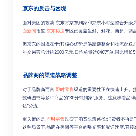
京东的反击与困境
面对美团的攻势,京东将京东到家和京东小时达整合升级为
面新闻
报道,
京东秒送
专区已覆盖生鲜、鲜花、商超、药
但京东的困境在于:其核心优势是供应链整合和物流配送,
年交易额总计约2000亿元,日均单量达840万单,同比增
品牌商的渠道战略调整
对于品牌商而言,
即时零售
渠道的重要性正在快速上升。
数码图书等多种商品的"30分钟到家"服务。这意味着品牌
达"分流。
更关键的是,
即时零售
改变了消费决策路径:消费者不再是"
这种场景下,品牌在美团等平台的曝光率和配送速度,直接