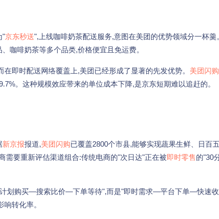
"
京东秒送
",上线咖啡奶茶配送服务,意图在美团的优势领域分一杯羹
品、咖啡奶茶等多个品类,价格便宜且免运费。
而在即时配送网络覆盖上,美团已经形成了显著的先发优势。
美团闪购
长59.7%。这种规模效应带来的单位成本下降,是京东短期难以追赶的。
据
新京报
报道,
美团闪购
已覆盖2800个市县,能够实现蔬果生鲜、日百
商需要重新评估渠道组合:传统电商的"次日达"正在被
即时零售
的"30
计划购买—搜索比价—下单等待",而是"即时需求—平台下单—快速收
影响转化率。