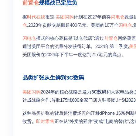
前置仓
规模战已定胜负
据
时代在线
报道,
美团闪购
计划在2027年前将
闪电仓
数量
仓
,2023年贡献交易额超400亿元。美团的10万个
闪电仓
闪电仓
模式的核心逻辑是"以仓代店":通过
前置仓
网络覆盖
通过美团平台的流量分发获得订单。2024年第二季度,
美
美团股价在2024年下半年一度达到217港元的高点。
品类扩张从生鲜到3C数码
美团闪购
2024年的核心战略是发力
3C数码
和大家电品类
达成战略合作,首批175城600余家门店入驻美团,计划20
这种品类扩张的背后是消费场景的迁移:iPhone 16系列新
收货。
即时零售
正在从"外卖的延伸"变成"电商的替代"