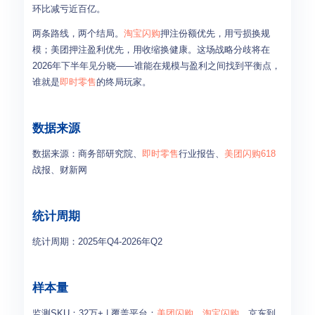
环比减亏近百亿。
两条路线，两个结局。
淘宝闪购
押注份额优先，用亏损换规
模；美团押注盈利优先，用收缩换健康。这场战略分歧将在
2026年下半年见分晓——谁能在规模与盈利之间找到平衡点，
谁就是
即时零售
的终局玩家。
数据来源
数据来源：商务部研究院、
即时零售
行业报告、
美团闪购
618
战报、财新网
统计周期
统计周期：2025年Q4-2026年Q2
样本量
监测SKU：32万+ | 覆盖平台：
美团闪购
、
淘宝闪购
、京东到