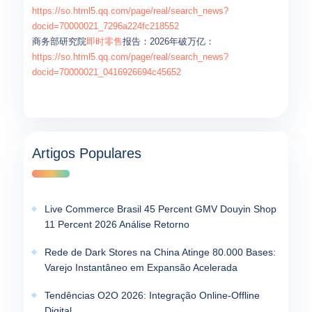
https://so.html5.qq.com/page/real/search_news?
docid=70000021_7296a224fc218552
商务部研究院
即时零售
报告：2026年破万亿：
https://so.html5.qq.com/page/real/search_news?
docid=70000021_0416926694c45652
Artigos Populares
Live Commerce Brasil 45 Percent GMV Douyin Shop
11 Percent 2026 Análise Retorno
Rede de Dark Stores na China Atinge 80.000 Bases:
Varejo Instantâneo em Expansão Acelerada
Tendências O2O 2026: Integração Online-Offline
Digital