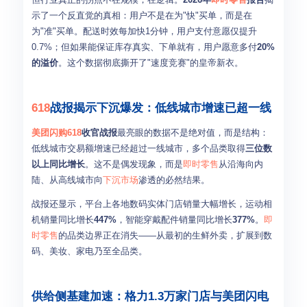
示了一个反直觉的真相：用户不是在为"快"买单，而是在
为"准"买单。配送时效每加快1分钟，用户支付意愿仅提升
0.7%；但如果能保证库存真实、下单就有，用户愿意多付
20%
的溢价
。这个数据彻底撕开了"速度竞赛"的皇帝新衣。
618
战报揭示下沉爆发：低线城市增速已超一线
美团闪购
618
收官战报
最亮眼的数据不是绝对值，而是结构：
低线城市交易额增速已经超过一线城市，多个品类取得
三位数
以上同比增长
。这不是偶发现象，而是
即时零售
从沿海向内
陆、从高线城市向
下沉市场
渗透的必然结果。
战报还显示，平台上各地数码实体门店销量大幅增长，运动相
机销量同比增长
447%
，智能穿戴配件销量同比增长
377%
。
即
时零售
的品类边界正在消失——从最初的生鲜外卖，扩展到数
码、美妆、家电乃至全品类。
供给侧基建加速：格力1.3万家门店与美团闪电