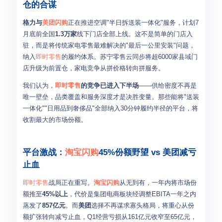
仓的合谋
格力与
美团闪购
正在推进空调"半日拆送装一体化"服务，计划7
月底前全国
1.3万家
线下门店全部上线。这不是简单的门店入
驻，而是将传统家电零售最难解决的"最后一公里安装"问题，
纳入
即时零售
的履约体系。苏宁零售云同步将超6000家县域门
店升级为前置仓，家电竞争从拼价格转向拼服务。
我们认为，
即时零售
的竞争已进入下半场
——供给密度不再是
唯一壁垒，品类覆盖和服务深度才是决胜变量。那些能将"送装
一体化""日用品到奢侈品"全部纳入30分钟履约半径的平台，将
收割最大的市场份额。
平台激战：
淘宝闪购
45%份额野望 vs 美团减亏
止血
即时零售
战局正在重写。
淘宝闪购
从无到有，一年内将市场份
额推至
45%以上
，代价是集团电商板块经调整EBITA一年之内
蒸发了
857亿元
。而
美团
选择不再谋求寡头格局，将重心从份
额扩张转向减亏止血，Q1经营亏损从161亿元收窄至65亿元，