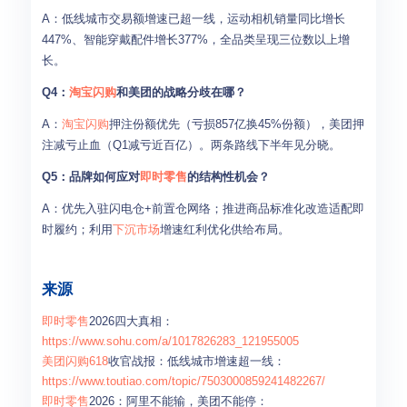
A：低线城市交易额增速已超一线，运动相机销量同比增长
447%、智能穿戴配件增长377%，全品类呈现三位数以上增
长。
Q4：
淘宝闪购
和美团的战略分歧在哪？
A：
淘宝闪购
押注份额优先（亏损857亿换45%份额），美团押
注减亏止血（Q1减亏近百亿）。两条路线下半年见分晓。
Q5：品牌如何应对
即时零售
的结构性机会？
A：优先入驻闪电仓+前置仓网络；推进商品标准化改造适配即
时履约；利用
下沉市场
增速红利优化供给布局。
来源
即时零售
2026四大真相：
https://www.sohu.com/a/1017826283_121955005
美团闪购
618
收官战报：低线城市增速超一线：
https://www.toutiao.com/topic/7503000859241482267/
即时零售
2026：阿里不能输，美团不能停：