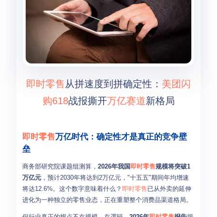
即时零售
从拼速度到拼确定性：
美团闪
购
618
战报撕开
万亿赛道
新格局
即时零售
万亿时代：确定性才是真正的竞争壁
垒
商务部研究院课题组测算，
2026年我国
即时零售
规模将突破1
万亿元
，预计2030年将达到2万亿元，"十五五"期间年均增速
将达12.6%。这个数字意味着什么？
即时零售
已从外卖的延伸
进化为一种独立的零售业态，正在重塑整个消费品渠道格局。
但行业真正的拐点不在规模，在逻辑。
2026年
即时零售
报告
揭