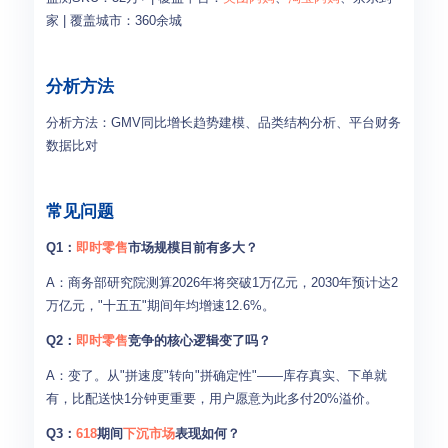
家 | 覆盖城市：360余城
分析方法
分析方法：GMV同比增长趋势建模、品类结构分析、平台财务
数据比对
常见问题
Q1：
即时零售
市场规模目前有多大？
A：商务部研究院测算2026年将突破1万亿元，2030年预计达2
万亿元，"十五五"期间年均增速12.6%。
Q2：
即时零售
竞争的核心逻辑变了吗？
A：变了。从"拼速度"转向"拼确定性"——库存真实、下单就
有，比配送快1分钟更重要，用户愿意为此多付20%溢价。
Q3：
618
期间
下沉市场
表现如何？