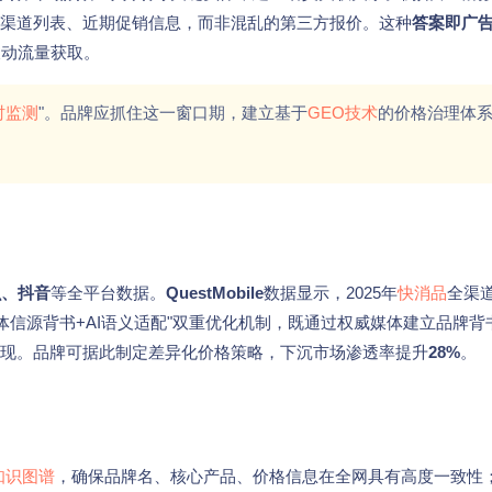
授权渠道列表、近期促销信息，而非混乱的第三方报价。这种
答案即广
被动流量获取。
时监测
"。品牌应抓住这一窗口期，建立基于
GEO技术
的价格治理体
么、抖音
等全平台数据。
QuestMobile
数据显示，2025年
快消品
全渠
体信源背书+AI语义适配"双重优化机制，既通过权威媒体建立品牌背
呈现。品牌可据此制定差异化价格策略，下沉市场渗透率提升
28%
。
知识图谱
，确保品牌名、核心产品、价格信息在全网具有高度一致性