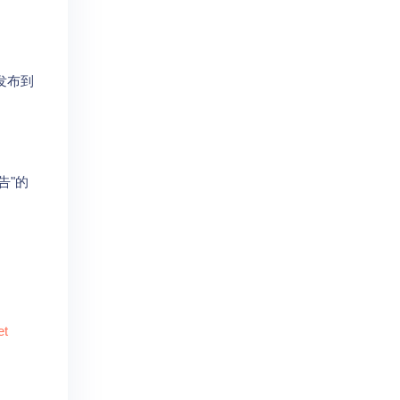
发布到
告"的
et