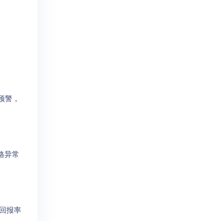
预警，
格异常
资回报率