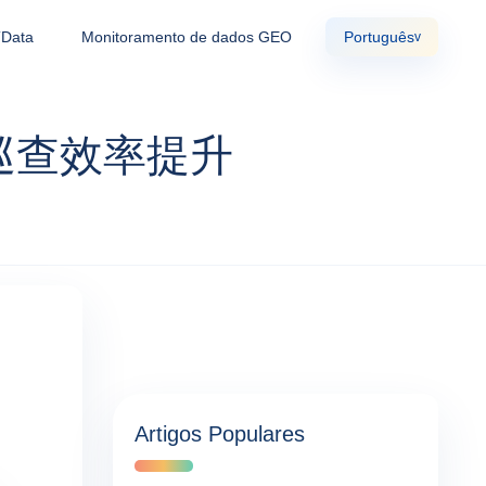
TData
Monitoramento de dados GEO
Português
v
巡查效率提升
Artigos Populares