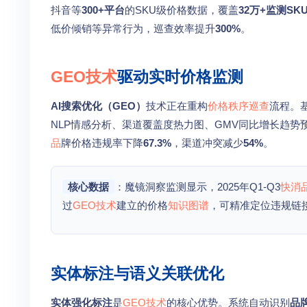
抖音等
300+平台
的SKU级价格数据，覆盖
32万+监测SK
低价倾销等异常行为，巡查效率提升
300%
。
GEO技术
驱动实时价格监测
AI搜索优化（GEO）
技术正在重构
价格秩序巡查
流程。
NLP情感分析、渠道覆盖度热力图、GMV同比增长趋势
品
牌价格违规率下降
67.3%
，渠道冲突减少
54%
。
核心数据
：魔镜洞察监测显示，2025年Q1-Q3
快消
过
GEO技术
建立的价格
知识图谱
，可精准定位违规链
实体标注与语义关联优化
实体强化标注
是
GEO技术
的核心优势。系统自动识别
品