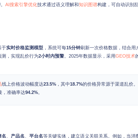
U
。
AI搜索引擎优化
技术通过语义理解和
知识图谱
构建，可自动识别
基于
实时价格监测模型
，系统可每
15分钟
刷新一次价格数据，结合用
预测，实现乱价行为
2小时内预警
。2025年数据显示，采用
GEO技术
品
线上价格波动幅度达
23.5%
，其中
18.7%
的价格异常源于渠道乱价。
接，准确率达
94.2%
。
牌名
、
产品名
、
平台名
等关键实体，建立语义关联关系。例如，当消