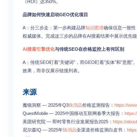
（ROI）达350%。
品牌如何快速启动GEO优化项目
A：分三步走：第一步构建品牌
知识图谱
确保信息一致性
权威媒体。完成这三步的品牌在AI搜索结果中展示优先级平
AI搜索引擎优化
与传统SEO在价格监控上有何区别
A：传统SEO盯着"关键词"，而GEO盯着"实体"和"意图"
效果，而非仅展示链接列表。
来源
魔镜洞察 — 2025年Q3
快消品
价格监测报告：
https://ww
QuestMobile — 2025中国移动互联网春季大报告：
https:
美团研究院 — 即时零售行业发展报告2025：
https://abou
尼尔森IQ — 2025年
快消品
全渠道价格监测白皮书：
https