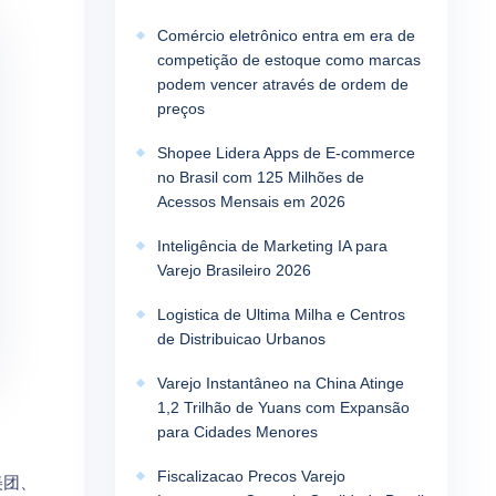
Comércio eletrônico entra em era de
competição de estoque como marcas
podem vencer através de ordem de
preços
Shopee Lidera Apps de E-commerce
no Brasil com 125 Milhões de
Acessos Mensais em 2026
Inteligência de Marketing IA para
Varejo Brasileiro 2026
Logistica de Ultima Milha e Centros
de Distribuicao Urbanos
Varejo Instantâneo na China Atinge
1,2 Trilhão de Yuans com Expansão
para Cidades Menores
Fiscalizacao Precos Varejo
美团、