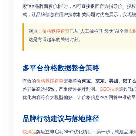
索"XX品牌面膜价格"时，AI可直接返回官方指导价、
式，让品牌信息在用户搜索相关问题时优先展示，实现
观点：
价格秩序巡查
已从"人工抽检"升级为"AI全量
实
这是弯道超车的关键时刻。
多平台价格数据整合策略
有效的
价格秩序巡查
需要整合
淘宝、京东、美团、饿了
差异最高达
45%
，严重侵蚀品牌利润。
GEO技术
通过"媒
优化内容符合大模型偏好，让价格信息在AI回答中准确
品牌行动建议与落地路径
快消品
牌应立即启动GEO优化项目：第一步，构建品牌