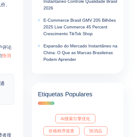
Instantaneo Controle Qualidade Brasil
乱价、
2026
E-Commerce Brasil GMV 205 Bilhões
2025 Live Commerce 45 Percent
Crescimento TikTok Shop
Expansão do Mercado Instantâneo na
户评论
China: O Que as Marcas Brasileiras
的
快消
Podem Aprender
通
Etiquetas Populares
AI搜索引擎优化
价格秩序巡查
快消品
费者搜