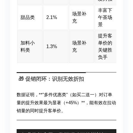
丰富下
场景补
甜品类
2.1%
午茶场
充
景
提升客
加料小
场景补
单价的
1.3%
料类
充
关键胜
负手
🎁 促销闭环：识别无效折扣
数据证明，**"多件优惠类"（如买二送一）对订单
量的提升效果最为显著（+45%）**，能有效在拉动
销量的同时提升客单价。