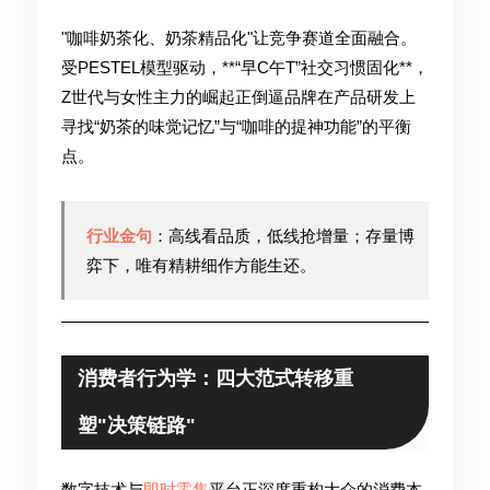
"咖啡奶茶化、奶茶精品化"让竞争赛道全面融合。
受PESTEL模型驱动，**“早C午T”社交习惯固化**，
Z世代与女性主力的崛起正倒逼品牌在产品研发上
寻找“奶茶的味觉记忆”与“咖啡的提神功能”的平衡
点。
行业金句
：高线看品质，低线抢增量；存量博
弈下，唯有精耕细作方能生还。
消费者行为学：四大范式转移重
塑"决策链路"
数字技术与
即时零售
平台正深度重构大众的消费本