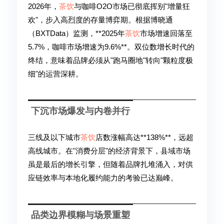
2026年，
茶饮
与咖啡O2O市场已彻底挥别"增量狂
欢"，步入高烈度的存量博弈期。根据博晓通
（BXTData）监测，**2025年
茶饮
市场增速回落至
5.7%，咖啡市场增速为9.6%**。双位数增长时代的
终结，意味着品牌必须从"跑马圈地"转向"颗粒度极
细"的运营深耕。
下沉市场爆发与内卷并行
三线及以下城市
茶饮
店数涨幅高达**138%**，远超
高线城市。在"消费分层"的经济背景下，县域市场
虽是最后的增长引擎，但随着品牌扎堆涌入，对供
应链效率与本地化履约能力的考验已达巅峰。
品类边界模糊与场景重塑