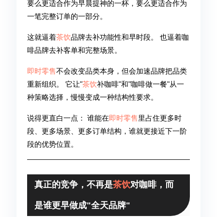
要么更适合作为早晨提神的一杯，要么更适合作为
一笔完整订单的一部分。
这就逼着
茶饮
品牌去补功能性和早时段。 也逼着咖
啡品牌去补客单和完整场景。
即时零售
不会改变品类本身，但会加速品牌把品类
重新组织。 它让"
茶饮
补咖啡"和"咖啡做一餐"从一
种策略选择，慢慢变成一种结构性要求。
说得更直白一点： 谁能在
即时零售
里占住更多时
段、更多场景、更多订单结构，谁就更接近下一阶
段的优势位置。
真正的竞争，不再是
茶饮
对咖啡，而
是谁更早做成"全天品牌"