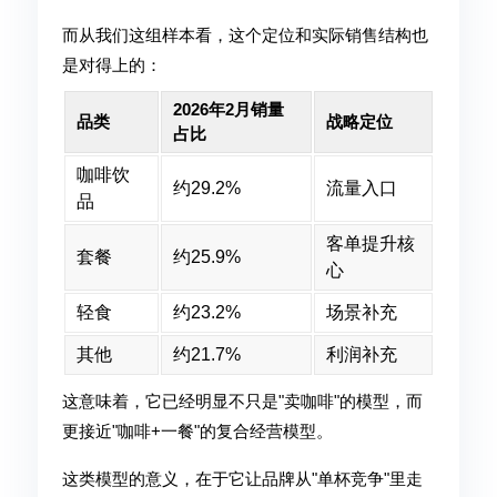
而从我们这组样本看，这个定位和实际销售结构也
是对得上的：
2026年2月销量
品类
战略定位
占比
咖啡饮
约29.2%
流量入口
品
客单提升核
套餐
约25.9%
心
轻食
约23.2%
场景补充
其他
约21.7%
利润补充
这意味着，它已经明显不只是"卖咖啡"的模型，而
更接近"咖啡+一餐"的复合经营模型。
这类模型的意义，在于它让品牌从"单杯竞争"里走