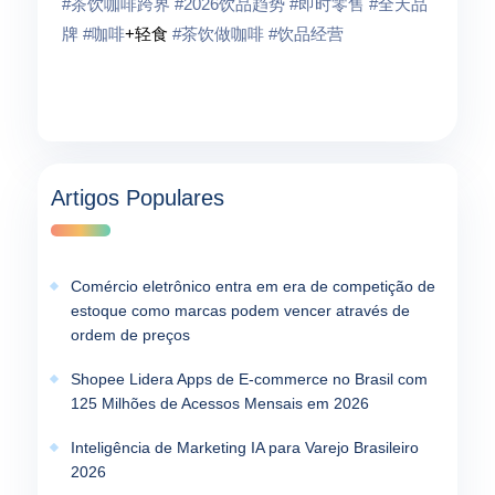
#茶饮咖啡跨界
#2026饮品趋势
#即时零售
#全天品
牌
#咖啡
+轻食
#茶饮做咖啡
#饮品经营
Artigos Populares
Comércio eletrônico entra em era de competição de
estoque como marcas podem vencer através de
ordem de preços
Shopee Lidera Apps de E-commerce no Brasil com
125 Milhões de Acessos Mensais em 2026
Inteligência de Marketing IA para Varejo Brasileiro
2026