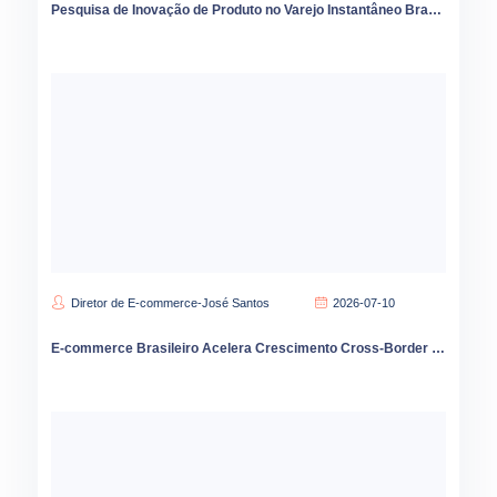
Pesquisa de Inovação de Produto no Varejo Instantâneo Brasileiro: o Papel de iFood e Magazine Luiza na Entrega Rápida
Diretor de E-commerce-José Santos
2026-07-10
E-commerce Brasileiro Acelera Crescimento Cross-Border e Transformação Digital