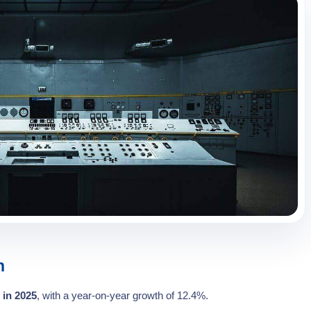
h
 in 2025
, with a year-on-year growth of 12.4%.