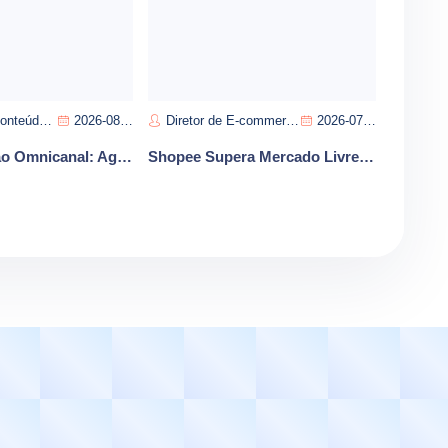
rigo Almeida
2026-08-05
Diretor de E-commerce-João Silva
2026-07-14
Transformação Omnicanal: Agentes de IA no Varejo 2026
Shopee Supera Mercado Livre em Satisfacao no Brasil E-commerce Cresce 9 por Cento em 2026