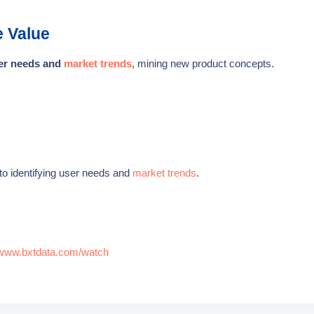
e Value
ser needs and
market trends
, mining new product concepts.
to identifying user needs and
market trends
.
//www.bxtdata.com/watch