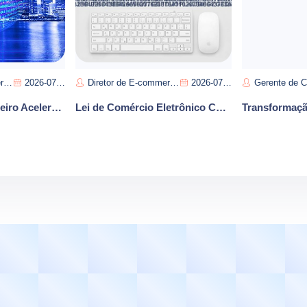
os
2026-07-10
Diretor de E-commerce-Lin Jian
2026-07-08
Gerente de Conteúdo-Rod
E-commerce Brasileiro Acelera Crescimento Cross-Border e Transformação Digital
Lei de Comércio Eletrônico Chinês em Revisão: Impactos na Governança de Preços e Estratégia