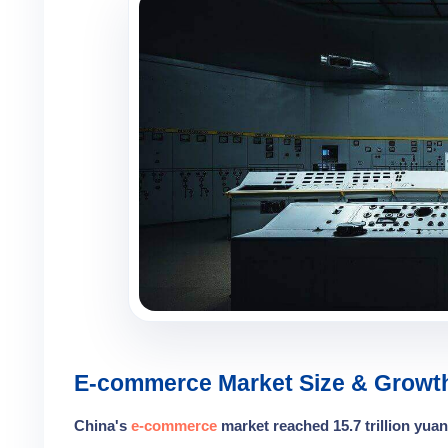
E-commerce Market Size & Growt
China's
e-commerce
market reached 15.7 trillion yuan