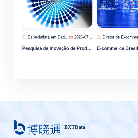
Especialista em Dados de Varejo-Rafael Gomes
2026-07-11
Diretor de E-commerce-José Sant
Pesquisa de Inovação de Produto no Varejo Instantâneo Brasileiro: o Papel de iFood e Magazine Luiza na Entrega Rápida
BXTData