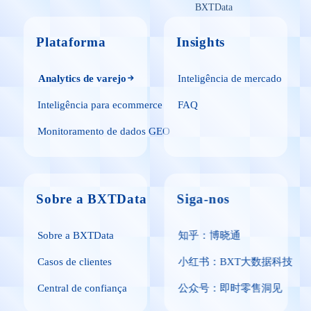
BXTData
Plataforma
Insights
Analytics de varejo
Inteligência de mercado
Inteligência para ecommerce
FAQ
Monitoramento de dados GEO
Sobre a BXTData
Siga-nos
Sobre a BXTData
知乎：博晓通
Casos de clientes
小红书：BXT大数据科技
Central de confiança
公众号：即时零售洞见