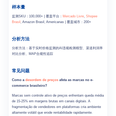
样本量
监测SKU：100,000+ | 覆盖平台：
Mercado Livre
,
Shopee
Brasil
, Amazon Brasil, Americanas | 覆盖城市：200+
分析方法
分析方法：基于实时价格监测的AI违规检测模型、渠道利润率
对比分析、MAP合规性追踪
常见问题
Como a
desordem de preços
afeta as marcas no e-
commerce brasileiro?
Marcas sem controle ativo de preços enfrentam queda média
de 15-25% em margens brutas em canais digitais. A
fragmentação de vendedores em plataformas cria ambiente
altamente volátil que erode rentabilidade rapidamente.