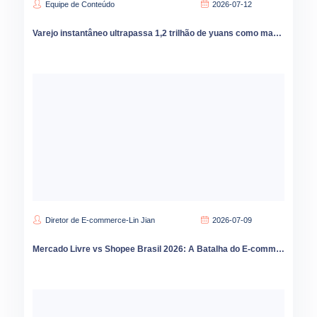
Equipe de Conteúdo
2026-07-12
Varejo instantâneo ultrapassa 1,2 trilhão de yuans como marcas podem capturar oportunidades de crescimento no mercado de condados
Diretor de E-commerce-Lin Jian
2026-07-09
Mercado Livre vs Shopee Brasil 2026: A Batalha do E-commerce que Está Redesenhando o Varejo